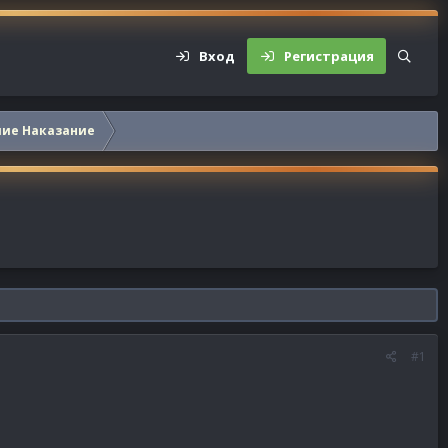
Вход
Регистрация
шие Наказание
#1