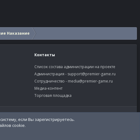
шие Наказание
Контакты
Список состава администрации на проекте
Администрация -
support@premier-game.ru
Сотрудничество -
media@premier-game.ru
Медиа-контент
Торговая площадка
словия и правила
Политика конфиденциальности
Помощь
систему, если Вы зарегистрируетесь.
R
S
йлов cookie.
S