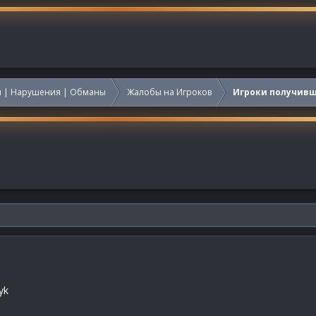
 | Нарушения | Обманы
Жалобы на Игроков
Игроки получив
yk