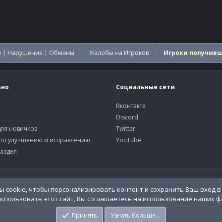
 | Нарушения | Обманы
Жалобы на Игроков
Игроки получив
ьно
Социальные сети
Вконтакте
Discord
ля новичков
Twitter
по улучшению и исправлению
YouTube
аздел
У
 cookie, чтобы персонализировать контент и сохранить Ваш вход в 
спользовать этот сайт, Вы соглашаетесь на использование наших фа
o.Info
Принять
Узнать больше…