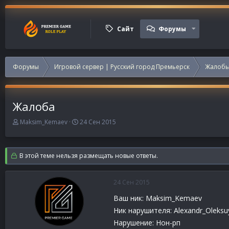
Сайт
Форумы
Форумы
Игровой сервер | Русский город Премьерск
Жалобы
Жалоба
А
Д
Maksim_Kemaev
24 Сен 2015
в
а
т
т
о
а
В этой теме нельзя размещать новые ответы.
р
н
т
а
е
ч
24 Сен 2015
м
а
ы
л
Ваш ник: Maksim_Kemaev
а
Ник нарушителя: Alexandr_Oleksu
Нарушение: Нон-рп