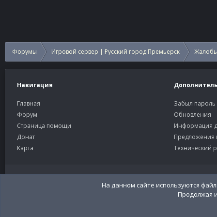
Форумы
Игровой сервер | Русский город Премьерск
Жалобы
Навигация
Дополнител
Главная
Забыл пароль
Форум
Обновления
Страница помощи
Информация д
Донат
Предложения 
Карта
Технический р
Старый тёмный
Russian (RU)
На данном сайте используются файлы
Продолжая и
Community platform by XenForo®
© 2010-2026 XenForo Ltd
Перевод:
XenFor