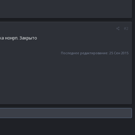
#2
ка нонрп. Закрыто
Последнее редактирование:
25 Сен 2015