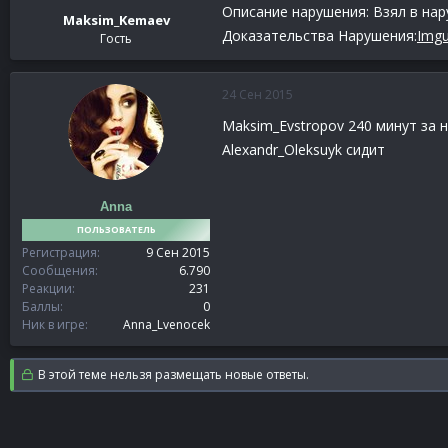
Описание нарушения: Взял в нар
Maksim_Kemaev
Доказательства Нарушения:
Imgu
Гость
24 Сен 2015
Maksim_Evstropov 240 минут за 
Alexandr_Oleksuyk сидит
Anna
ПОЛЬЗОВАТЕЛЬ
Регистрация
9 Сен 2015
Сообщения
6.790
Реакции
231
Баллы
0
Ник в игре
Anna_Lvenocek
В этой теме нельзя размещать новые ответы.