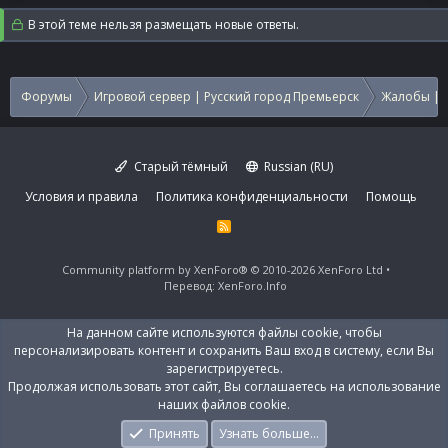
В этой теме нельзя размещать новые ответы.
Форумы
Игровой сервер | Русский город Премьерск
Жалобы | 
Старый тёмный
Russian (RU)
Условия и правила
Политика конфиденциальности
Помощь
R
S
S
Community platform by XenForo®
© 2010-2026 XenForo Ltd
Перевод:
XenForo.Info