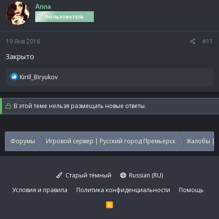
Anna
ПОЛЬЗОВАТЕЛЬ
19 Янв 2016
#11
Закрыто
Р
Kirill_Biryukov
е
а
к
В этой теме нельзя размещать новые ответы.
ц
и
и
:
Форумы
Игровой сервер | Русский город Премьерск
Жалобы | 
Старый тёмный
Russian (RU)
Условия и правила
Политика конфиденциальности
Помощь
R
S
S