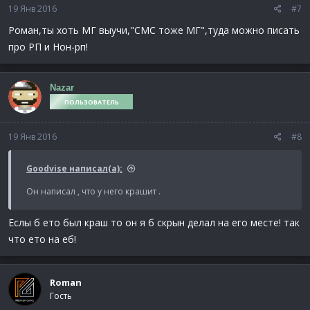
19 Янв 2016
#7
Роман,ты хоть МГ выучи,"СМС тоже МГ",туда можно писать
про РП и Нон-рп!
Nazar
ПОЛЬЗОВАТЕЛЬ
19 Янв 2016
#8
Goodvise написал(а):
Он написал , что у него крашит .
Еслы б ето был краш то он я б скрын делал на его месте! так
что ето на еб!
Roman
Гость