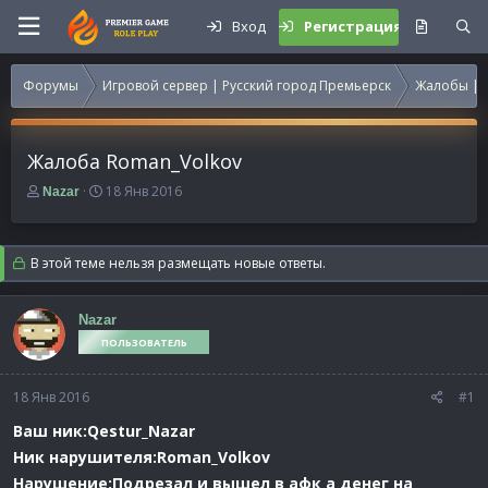
Вход
Регистрация
Форумы
Игровой сервер | Русский город Премьерск
Жалобы | 
Жалоба Roman_Volkov
А
Д
18 Янв 2016
Nazar
в
а
т
т
о
а
В этой теме нельзя размещать новые ответы.
р
н
т
а
е
ч
Nazar
м
а
ПОЛЬЗОВАТЕЛЬ
ы
л
а
18 Янв 2016
#1
Ваш ник:Qestur_Nazar
Ник нарушителя:Roman_Volkov
Нарушение:Подрезал и вышел в афк а денег на