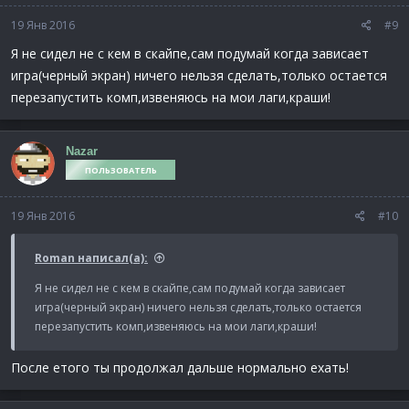
19 Янв 2016
#9
Я не сидел не с кем в скайпе,сам подумай когда зависает
игра(черный экран) ничего нельзя сделать,только остается
перезапустить комп,извеняюсь на мои лаги,краши!
Nazar
ПОЛЬЗОВАТЕЛЬ
19 Янв 2016
#10
Roman написал(а):
Я не сидел не с кем в скайпе,сам подумай когда зависает
игра(черный экран) ничего нельзя сделать,только остается
перезапустить комп,извеняюсь на мои лаги,краши!
После етого ты продолжал дальше нормально ехать!