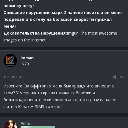
починку нету!
Описание нарушения:марк 2 начело носить а он меня
подрезал и в стену на большой скорости прижал
меня!
Доказательства Нарушения:
Imgur: The most awesome
images on the Internet
Roman
Гость
18 Янв 2016
#2
Извените (За оффтоп) У меня был краш,я что виноват в
этом? У меня часто крашит миланск,березки,и
больница,извените если сломал авто,а ты сразу начал мг
шить в IC чат,+ /SMS тоже мг!
Anna