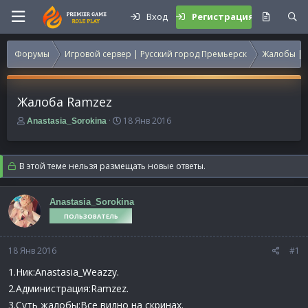
Вход
Регистрация
Форумы
Игровой сервер | Русский город Премьерск
Жалобы | 
Жалоба Ramzez
А
Д
18 Янв 2016
Anastasia_Sorokina
в
а
т
т
о
а
В этой теме нельзя размещать новые ответы.
р
н
т
а
е
ч
Anastasia_Sorokina
м
а
ПОЛЬЗОВАТЕЛЬ
ы
л
а
18 Янв 2016
#1
1.Ник:Anastasia_Weazzy.
2.Администрация:Ramzez.
3.Суть жалобы:Все видно на скринах.