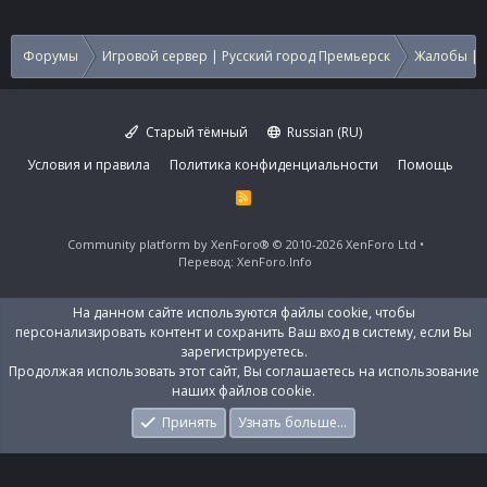
Форумы
Игровой сервер | Русский город Премьерск
Жалобы | 
Старый тёмный
Russian (RU)
Условия и правила
Политика конфиденциальности
Помощь
R
S
S
Community platform by XenForo®
© 2010-2026 XenForo Ltd
Перевод:
XenForo.Info
На данном сайте используются файлы cookie, чтобы
персонализировать контент и сохранить Ваш вход в систему, если Вы
зарегистрируетесь.
Продолжая использовать этот сайт, Вы соглашаетесь на использование
наших файлов cookie.
Принять
Узнать больше…