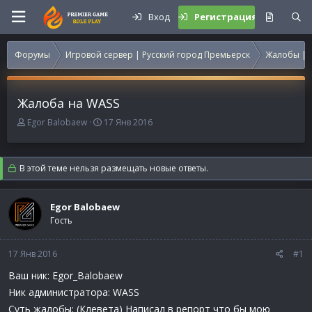
Вход
Регистрация
Форумы
Игровой сервер | Русский город Премьерск
Жалобы | 
Жалоба на WASS
А
Д
Egor Balobaew
17 Янв 2016
в
а
т
т
о
а
В этой теме нельзя размещать новые ответы.
р
н
т
а
е
ч
Egor Balobaew
м
а
Гость
ы
л
а
17 Янв 2016
#1
Ваш ник: Egor_Balobaew
Ник администратора: WASS
Суть жалобы: (Клевета) Написал в репорт что бы мою