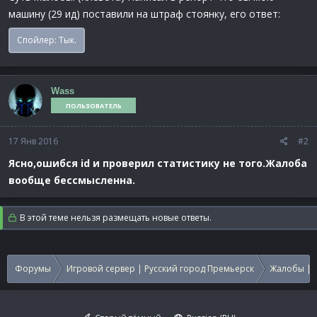
машину (29 ид) поставили на штраф стоянку, его ответ:
Спойлер:
Тык.
Wass
ПОЛЬЗОВАТЕЛЬ
17 Янв 2016
#2
Ясно,ошибся id и проверил статистику не того.Жалоба
вообще бессмысленна.
В этой теме нельзя размещать новые ответы.
Форумы
Игровой сервер | Русский город Премьерск
Жалобы | 