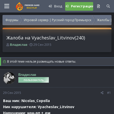
Вход
Регистрация
Форумы
Игровой сервер | Русский город Премьерск
Жалобы | 
Жалоба на Vyacheslav_Litvinov(240)
А
Д
29 Сен 2015
Владислав
в
а
т
т
о
а
В этой теме нельзя размещать новые ответы.
р
н
т
а
е
ч
Владислав
м
а
ПОЛЬЗОВАТЕЛЬ
ы
л
а
29 Сен 2015
#1
Ваш ник: Nicolas_Copolla
Ник нарушителя: Vyacheslav_Litvinov
Нарушение: нон-рп + дм