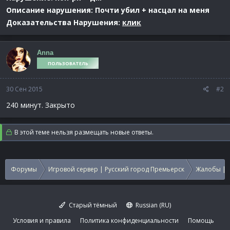
Описание нарушения: Почти убил + насцал на меня
Доказательства Нарушения:
клик
Anna
ПОЛЬЗОВАТЕЛЬ
30 Сен 2015
#2
240 минут. Закрыто
В этой теме нельзя размещать новые ответы.
Форумы
Игровой сервер | Русский город Премьерск
Жалобы | 
Старый тёмный
Russian (RU)
Условия и правила
Политика конфиденциальности
Помощь