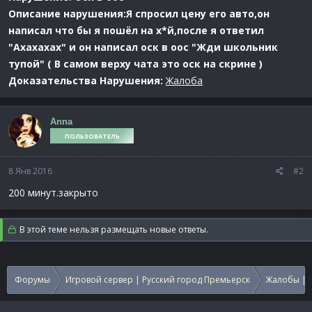
Описание нарушения:Я спросил цену его авто,он
написал что бы я пошёл на х*й,после я ответил
"Ахахахах" и он написал оск в оос "Жди школьник
тупой" ( В самом верху чата это оск на скрине )
Доказательства Нарушения:
Жалоба
Anna
ПОЛЬЗОВАТЕЛЬ
8 Янв 2016
#2
200 минут.закрыто
В этой теме нельзя размещать новые ответы.
Форумы
Игровой сервер | Русский город Премьерск
Жалобы | 