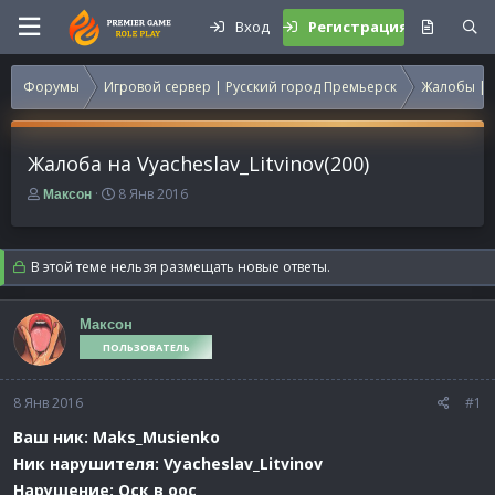
Вход
Регистрация
Форумы
Игровой сервер | Русский город Премьерск
Жалобы | 
Жалоба на Vyacheslav_Litvinov(200)
А
Д
8 Янв 2016
Максон
в
а
т
т
о
а
В этой теме нельзя размещать новые ответы.
р
н
т
а
е
ч
Максон
м
а
ПОЛЬЗОВАТЕЛЬ
ы
л
а
8 Янв 2016
#1
Ваш ник: Maks_Musienko
Ник нарушителя: Vyacheslav_Litvinov
Нарушение: Оск в оос