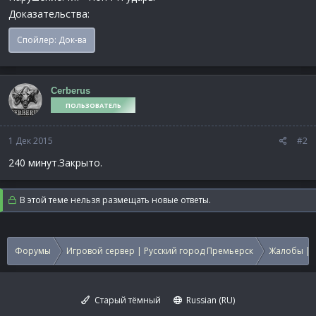
Доказательства:
Спойлер:
Док-ва
Cerberus
ПОЛЬЗОВАТЕЛЬ
1 Дек 2015
#2
240 минут.Закрыто.
В этой теме нельзя размещать новые ответы.
Форумы
Игровой сервер | Русский город Премьерск
Жалобы | 
Старый тёмный
Russian (RU)