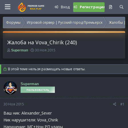
Вход
Регистрация
Форумы
Игровой сервер | Русский город Премьерск
Жалобы | 
Жалоба на Vova_Chirik (240)
А
Д
30 Ноя 2015
Superman
в
а
т
т
о
а
В этой теме нельзя размещать новые ответы.
р
н
т
а
е
ч
Superman
м
а
ПОЛЬЗОВАТЕЛЬ
ы
л
а
30 Ноя 2015
#1
Ваш ник: Alexander_Sever
Ник нарушителя: Vova_Chirik
Нарушение: МГ+Нон РП удары