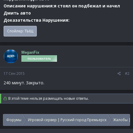
Описание нарушения:я стоял он подбежал и начел
Дмить авто
Доказательства Нарушения:
Спойлер:
ТЫЩ
MeganFix
ПОЛЬЗОВАТЕЛЬ
17 Сен 2015
#2
240 минут. Закрыто.
В этой теме нельзя размещать новые ответы.
Форумы
Игровой сервер | Русский город Премьерск
Жалобы | 