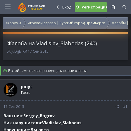
Вход
Регистрация
Форумы
Игровой сервер | Русский город Премьерск
Жалобы | 
Жалоба на Vladislav_Slabodas (240)
А
Д
JuDgE
17 Сен 2015
в
а
т
т
о
а
В этой теме нельзя размещать новые ответы.
р
н
т
а
е
ч
JuDgE
м
а
Гость
ы
л
а
17 Сен 2015
#1
Ваш ник:Sergey_Bagrov
Ник нарушителя:Vladislav_Slabodas
Нарушение:Дм авто