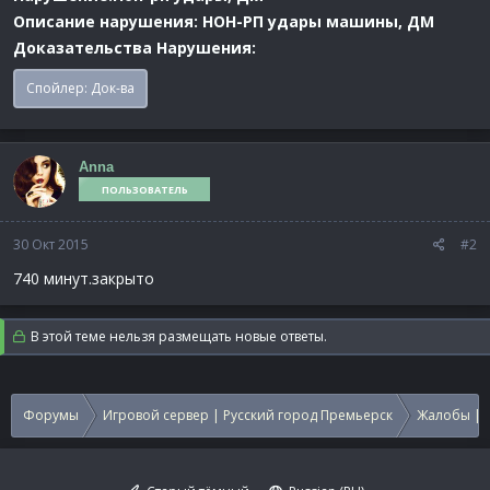
Описание нарушения: НОН-РП удары машины, ДМ
Доказательства Нарушения:
Спойлер:
Док-ва
Anna
ПОЛЬЗОВАТЕЛЬ
30 Окт 2015
#2
740 минут.закрыто
В этой теме нельзя размещать новые ответы.
Форумы
Игровой сервер | Русский город Премьерск
Жалобы | 