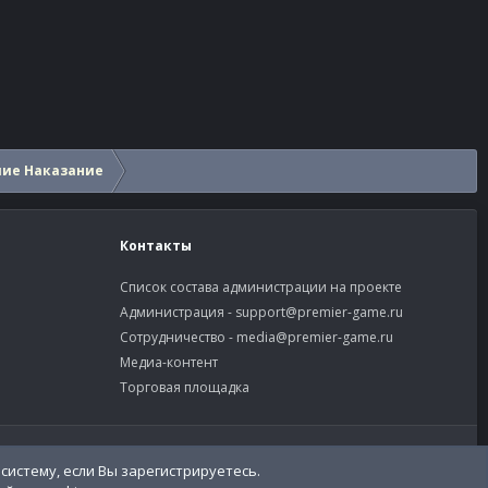
шие Наказание
Контакты
Список состава администрации на проекте
Администрация -
support@premier-game.ru
Сотрудничество -
media@premier-game.ru
Медиа-контент
Торговая площадка
словия и правила
Политика конфиденциальности
Помощь
систему, если Вы зарегистрируетесь.
R
S