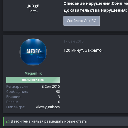
Описание нарушения:Сбил ме
JuDgE
Доказательства Нарушения:
Гость
Спойлер:
Док-ВО
17 Сен 2015
120 минут. Закрыто.
MeganFix
ПОЛЬЗОВАТЕЛЬ
Регистрация
8 Сен 2015
Сообщения
98
Реакции
3
Баллы
0
Ник в игре
Alexey_Rubcov
В этой теме нельзя размещать новые ответы.