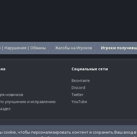
 | Нарушения | Обманы
Жалобы на Игроков
Игроки получив
ьно
Социальные сети
Вконтакте
Discord
ля новичков
Twitter
по улучшению и исправлению
YouTube
аздел
У
 cookie, чтобы персонализировать контент и сохранить Ваш вход в 