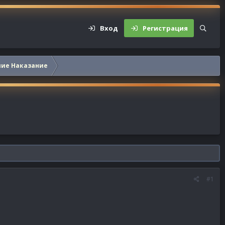
Вход
Регистрация
шие Наказание
#1