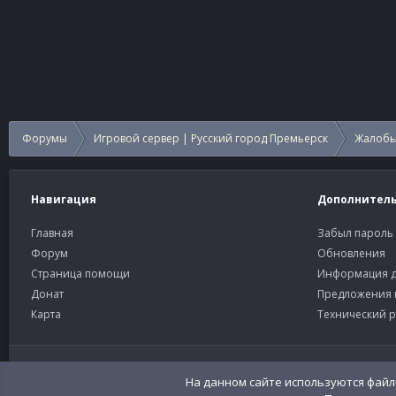
Форумы
Игровой сервер | Русский город Премьерск
Жалобы
Навигация
Дополнител
Главная
Забыл пароль
Форум
Обновления
Страница помощи
Информация д
Донат
Предложения 
Карта
Технический р
Старый тёмный
Russian (RU)
На данном сайте используются файлы