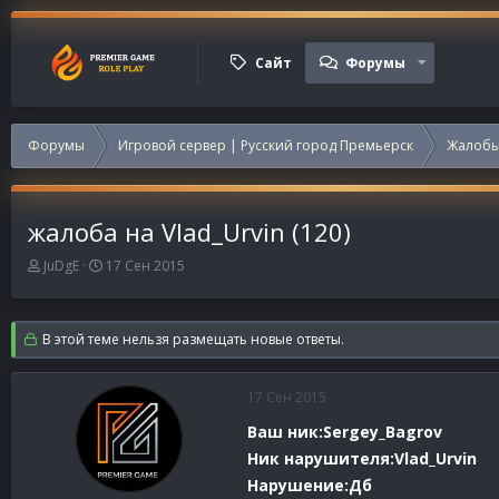
Сайт
Форумы
Форумы
Игровой сервер | Русский город Премьерск
Жалобы
жалоба на Vlad_Urvin (120)
А
Д
JuDgE
17 Сен 2015
в
а
т
т
о
а
В этой теме нельзя размещать новые ответы.
р
н
т
а
е
ч
17 Сен 2015
м
а
ы
л
Ваш ник:Sergey_Bagrov
а
Ник нарушителя:Vlad_Urvin
Нарушение:Дб