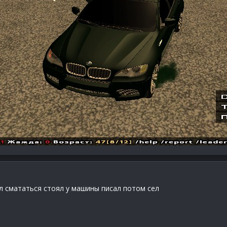
л смататься стоял у машины писал потом сел