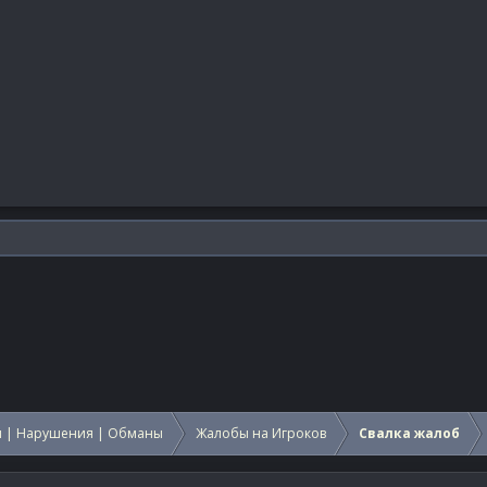
 | Нарушения | Обманы
Жалобы на Игроков
Свалка жалоб