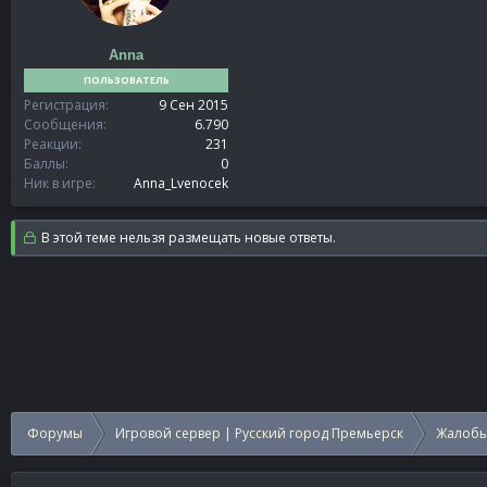
Anna
ПОЛЬЗОВАТЕЛЬ
Регистрация
9 Сен 2015
Сообщения
6.790
Реакции
231
Баллы
0
Ник в игре
Anna_Lvenocek
В этой теме нельзя размещать новые ответы.
Форумы
Игровой сервер | Русский город Премьерск
Жалобы