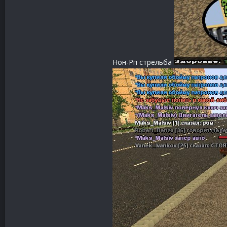
Нон-Рп стрельба