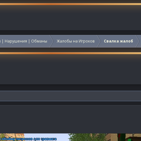
 | Нарушения | Обманы
Жалобы на Игроков
Свалка жалоб