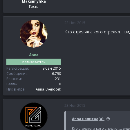
Maksimyhka
Гость
23 Ноя 2015
Кто стрелял а кого стрелял.... 
Anna
ПОЛЬЗОВАТЕЛЬ
Регистрация
9 Сен 2015
Сообщения
6.790
Реакции
231
Баллы
0
Ник в игре
Anna_Lvenocek
23 Ноя 2015
Anna написал(а):
Кто стрелял а кого стрелял.... ви