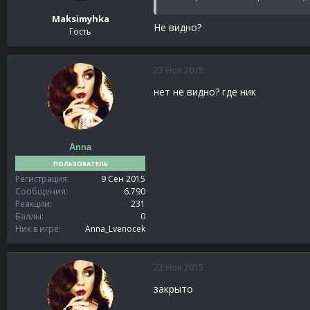
Maksimyhka
Не видно?
Гость
23 Ноя 2015
нет не видно? где ник
Anna
ПОЛЬЗОВАТЕЛЬ
Регистрация
9 Сен 2015
Сообщения
6.790
Реакции
231
Баллы
0
Ник в игре
Anna_Lvenocek
23 Ноя 2015
закрыто