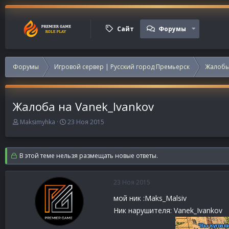
Сайт
Форумы
Форумы
Игровой сервер | Русский город Премьерск
Жалобы
Жалоба на Vanek_Ivankov
А
Д
Maksimyhka
23 Ноя 2015
в
а
т
т
о
а
В этой теме нельзя размещать новые ответы.
р
н
т
а
е
ч
23 Ноя 2015
м
а
ы
л
мой ник :Maks_Malsiv
а
Ник нарушителя: Vanek_Ivankov