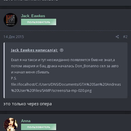
Jack_Eawkes
ПОЛЬЗОВАТЕЛЬ
14 Дек 2015
#2
Jack_Eawkes написал(а):
Ехал я на такси и тут неожиданно появляется бмв не знал,а
потом авария и бац драка началась Don_Bonanno сел за авто
и начал меня сбивать
P.S.
file://localhost/C:/Users/DNS/Documents/GTA%20San%20Andreas
%20User%20Files/SAMP/screens/sa-mp-020.png
это только через опера
Anna
ПОЛЬЗОВАТЕЛЬ