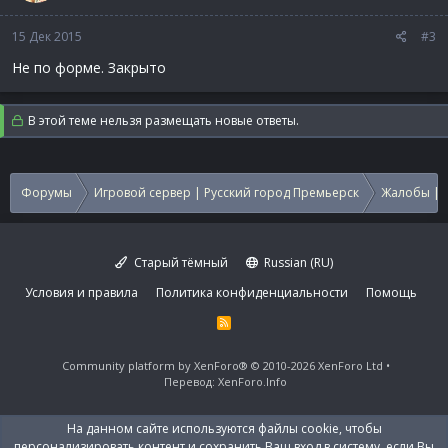
15 Дек 2015
#3
Не по форме. Закрыто
В этой теме нельзя размещать новые ответы.
Форумы
Игровой сервер | Русский город Премьерск
Жалобы | 
Старый тёмный
Russian (RU)
Условия и правила
Политика конфиденциальности
Помощь
R
S
S
Community platform by XenForo®
© 2010-2026 XenForo Ltd
Перевод:
XenForo.Info