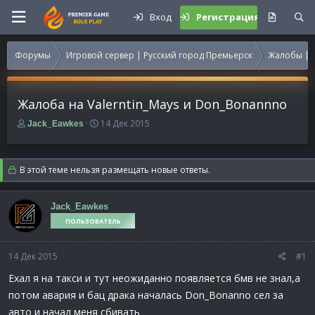
Вход
Регистрация
Форумы
Игровой сервер | Русский город Премьерск
Жалобы | 
Жалоба на Valerntin_Mays и Don_Bonannno
А
Д
14 Дек 2015
Jack_Eawkes
в
а
т
т
о
а
В этой теме нельзя размещать новые ответы.
р
н
т
а
е
ч
Jack_Eawkes
м
а
ПОЛЬЗОВАТЕЛЬ
ы
л
а
14 Дек 2015
#1
Ехал я на такси и тут неожиданно появляется бмв не знал,а
потом авария и бац драка началась Don_Bonanno сел за
авто и начал меня сбивать