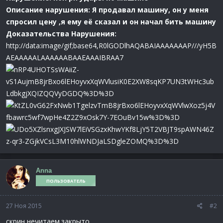
Описание нарушения: Я продавал машину, он у меня
спросил цену ,я ему её сказал и он начал бить машину
Доказательства Нарушения:
http://data:image/gif;base64,R0lGODlhAQABAIAAAAAAAP///yH5B
AEAAAAALAAAAAABAAEAAAIBRAA7
Anna
ПОЛЬЗОВАТЕЛЬ
27 Ноя 2015
#2
скрин нечитаем.закрыто