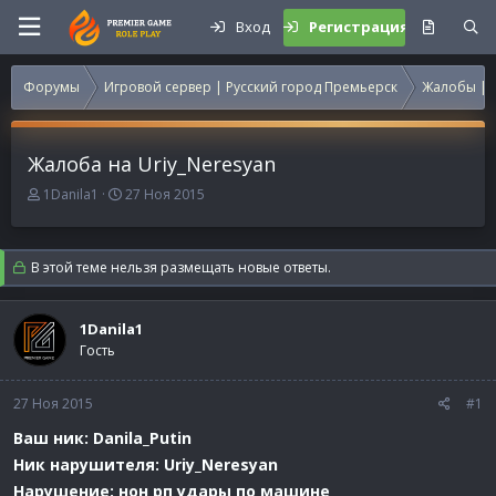
Вход
Регистрация
Форумы
Игровой сервер | Русский город Премьерск
Жалобы | 
Жалоба на Uriy_Neresyan
А
Д
1Danila1
27 Ноя 2015
в
а
т
т
о
а
В этой теме нельзя размещать новые ответы.
р
н
т
а
е
ч
1Danila1
м
а
Гость
ы
л
а
27 Ноя 2015
#1
Ваш ник: Danila_Putin
Ник нарушителя: Uriy_Neresyan
Нарушение: нон рп удары по машине