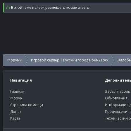
В этой теме нельзя размещать новые ответы.
Форумы
Игровой сервер | Русский город Премьерск
Жалобы
Навигация
Дополнител
Главная
Забыл пароль
Форум
Обновления
Страница помощи
Информация д
Донат
Предложения 
Карта
Технический р