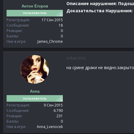
Описание нарушения: Подошли
Антон Егоров
Доказательства Нарушения:
ПОЛЬЗОВАТЕЛЬ
Регистрация
17 Сен 2015
Сообщения
18
Реакции
0
Баллы
0
Ник в игре
James_Chrome
4 Янв 2016
на срине драки не видно.закрыт
Anna
ПОЛЬЗОВАТЕЛЬ
Регистрация
9 Сен 2015
Сообщения
6.790
Реакции
231
Баллы
0
Ник в игре
Anna_Lvenocek