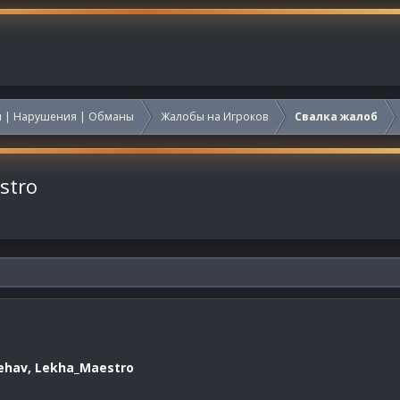
 | Нарушения | Обманы
Жалобы на Игроков
Свалка жалоб
stro
hav, Lekha_Maestro