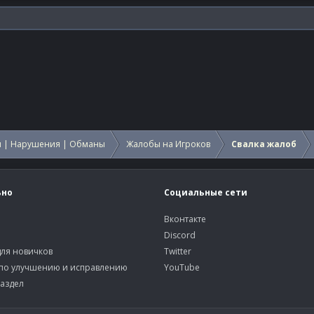
 | Нарушения | Обманы
Жалобы на Игроков
Свалка жалоб
ьно
Социальные сети
Вконтакте
Discord
ля новичков
Twitter
по улучшению и исправлению
YouTube
аздел