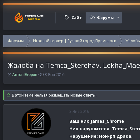
Сайт
Форумы
Форумы
Игровой сервер | Русский город Премьерск
Жалобы
Жалоба на Temca_Sterehav, Lekha_Mae
А
Д
3 Янв 2016
Антон Егоров
в
а
т
т
о
а
В этой теме нельзя размещать новые ответы.
р
н
т
а
е
ч
3 Янв 2016
м
а
ы
л
Ваш ник:
James_Chrome
а
Ник нарушителя: Temca_Stere
Нарушение: Нон-рп драка.