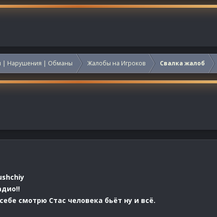
 | Нарушения | Обманы
Жалобы на Игроков
Свалка жалоб
shchiy
дио!!
себе смотрю Стас человека бьёт ну и всё.