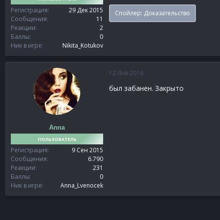
Регистрация
29 Дек 2015
Спойлер:
Доказательство
Сообщения
11
Реакции
2
Баллы
0
Ник в игре
Nikita_Kotukov
12 Янв 2016
был забанен. Закрыто
Anna
ПОЛЬЗОВАТЕЛЬ
Регистрация
9 Сен 2015
Сообщения
6.790
Реакции
231
Баллы
0
Ник в игре
Anna_Lvenocek