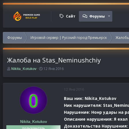
Сайт
Форумы
Форумы
Игровой сервер | Русский город Премьерск
Жалобы
Жалоба на Stas_Neminushchiy
А
Д
12 Янв 2016
Nikita_Kotukov
в
а
т
т
о
а
р
н
12 Янв 2016
т
а
Ваш ник: Nikita_Kotukov
е
ч
м
а
Ник нарушителя: Stas_Neminu
ы
л
Нарушение: Нонр удары на ра
а
Описание нарушения: Я ехал 
Nikita_Kotukov
Доказательства Нарушения:
ПОЛЬЗОВАТЕЛЬ