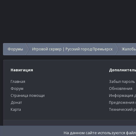
Форумы
Игровой сервер | Русский город Премьерск
Жалобы
Навигация
Дополнител
Главная
Забыл пароль
Форум
Обновления
Страница помощи
Информация д
Донат
Предложения 
Карта
Технический р
Старый тёмный
Russian (RU)
На данном сайте используются файлы