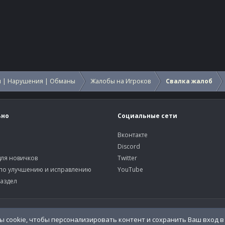
 | Нарушения | Обманы
Жалобы на Игроков
Свалка жалоб
ьно
Социальные сети
Вконтакте
Discord
ля новичков
Twitter
по улучшению и исправлению
YouTube
аздел
У
 cookie, чтобы персонализировать контент и сохранить Ваш вход в 