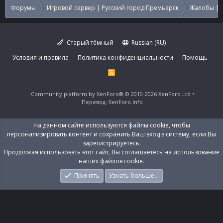
Форумы
Игровой сервер | Русский город Премьерск
Жалобы | 
Старый тёмный
Russian (RU)
Условия и правила
Политика конфиденциальности
Помощь
R
S
S
Community platform by XenForo®
© 2010-2026 XenForo Ltd
Перевод:
XenForo.Info
На данном сайте используются файлы cookie, чтобы
персонализировать контент и сохранить Ваш вход в систему, если Вы
зарегистрируетесь.
Продолжая использовать этот сайт, Вы соглашаетесь на использование
наших файлов cookie.
Принять
Узнать больше…