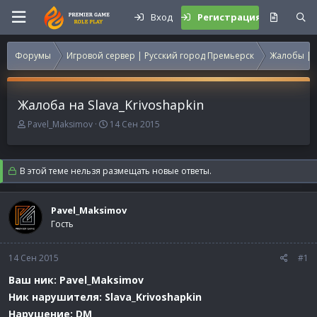
Вход
Регистрация
Форумы
Игровой сервер | Русский город Премьерск
Жалобы | 
Жалоба на Slava_Krivoshapkin
А
Д
Pavel_Maksimov
14 Сен 2015
в
а
т
т
о
а
В этой теме нельзя размещать новые ответы.
р
н
т
а
е
ч
Pavel_Maksimov
м
а
Гость
ы
л
а
14 Сен 2015
#1
Ваш ник: Pavel_Maksimov
Ник нарушителя: Slava_Krivoshapkin
Нарушение: DM