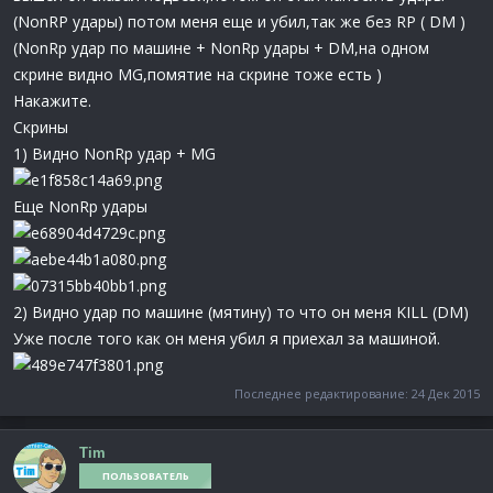
(NonRP удары) потом меня еще и убил,так же без RP ( DM )
(NonRp удар по машине + NonRp удары + DM,на одном
скрине видно MG,помятие на скрине тоже есть )
Накажите.
Скрины
1) Видно NonRp удар + MG
Еще NonRp удары
2) Видно удар по машине (мятину) то что он меня KILL (DM)
Уже после того как он меня убил я приехал за машиной.
Последнее редактирование:
24 Дек 2015
Tim
ПОЛЬЗОВАТЕЛЬ