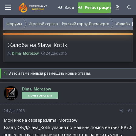
Вход
Регистрация
Форумы
Игровой сервер | Русский город Премьерск
Жалобы | 
Жалоба на Slava_Kotik
А
Д
24 Дек 2015
Dima_Morozow
в
а
т
т
о
а
В этой теме нельзя размещать новые ответы.
р
н
т
а
е
ч
Dima_Morozow
м
а
ПОЛЬЗОВАТЕЛЬ
ы
л
а
24 Дек 2015
#1
Мой ник на сервере:Dima_Morozow
Ехал у ОВД,Slava_Kotik ударил по машине,помяв её (Без RP) .Я
вышел он сказал подвези,потом он стал наносить удары