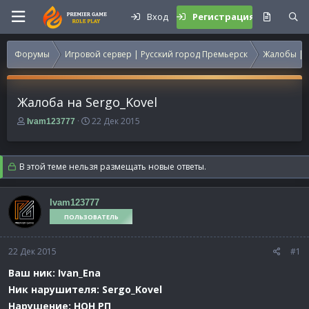
Вход
Регистрация
Форумы
Игровой сервер | Русский город Премьерск
Жалобы | 
Жалоба на Sergo_Kovel
А
Д
22 Дек 2015
Ivam123777
в
а
т
т
о
а
В этой теме нельзя размещать новые ответы.
р
н
т
а
е
ч
Ivam123777
м
а
ПОЛЬЗОВАТЕЛЬ
ы
л
а
22 Дек 2015
#1
Ваш ник: Ivan_Ena
Ник нарушителя:
Sergo_Kovel
Нарушение: НОН РП