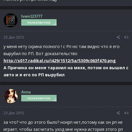
Ivam123777
ПОЛЬЗОВАТЕЛЬ
23 Дек 2015
#3
у меня нету скрина полного ! с Рп но там видно что я его
вырубил по РП. Вот доказательство
http://s017.radikal.ru/i429/1512/5a/5309c063f470.png
А Причина он меня таранил на мехе, потом он вышел с
авто и я его по РП вырубил
Anna
ПОЛЬЗОВАТЕЛЬ
23 Дек 2015
#4
за что? что до этого было? нонрп нет,потому как он рп не
играет. чтобы засчитать уход мне нужна история этого рп