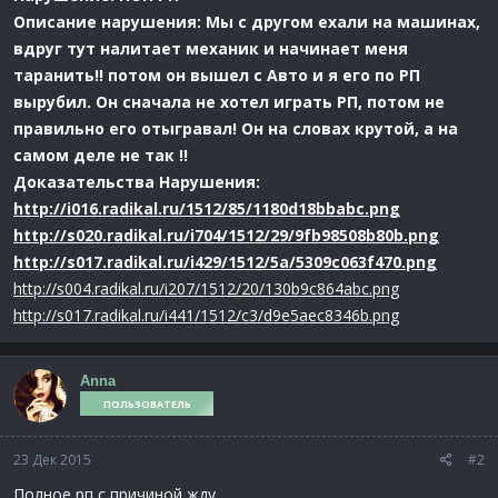
Описание нарушения: Мы с другом ехали на машинах,
вдруг тут налитает механик и начинает меня
таранить!! потом он вышел с Авто и я его по РП
вырубил. Он сначала не хотел играть РП, потом не
правильно его отыгравал! Он на словах крутой, а на
самом деле не так !!
Доказательства Нарушения:
http://i016.radikal.ru/1512/85/1180d18bbabc.png
http://s020.radikal.ru/i704/1512/29/9fb98508b80b.png
http://s017.radikal.ru/i429/1512/5a/5309c063f470.png
http://s004.radikal.ru/i207/1512/20/130b9c864abc.png
http://s017.radikal.ru/i441/1512/c3/d9e5aec8346b.png
Anna
ПОЛЬЗОВАТЕЛЬ
23 Дек 2015
#2
Полное рп с причиной жду