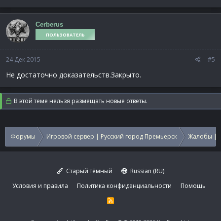
Cerberus
ПОЛЬЗОВАТЕЛЬ
24 Дек 2015
#5
Не достаточно доказательств.Закрыто.
В этой теме нельзя размещать новые ответы.
Форумы
Игровой сервер | Русский город Премьерск
Жалобы | 
Старый тёмный
Russian (RU)
Условия и правила
Политика конфиденциальности
Помощь
R
S
S