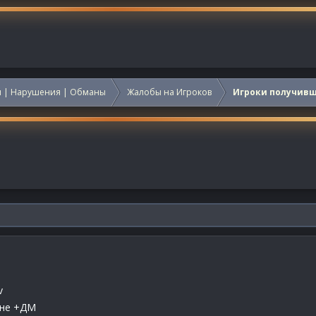
 | Нарушения | Обманы
Жалобы на Игроков
Игроки получив
v
мне +ДМ