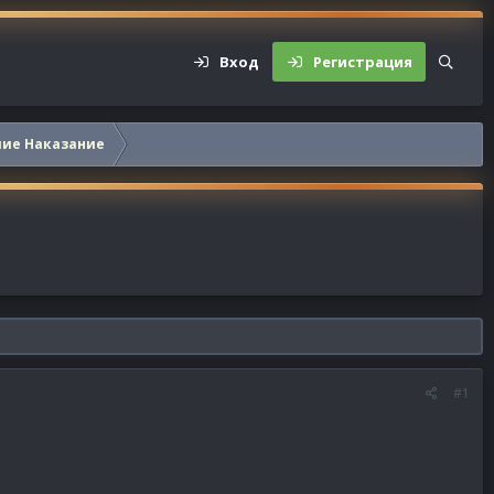
Вход
Регистрация
шие Наказание
#1