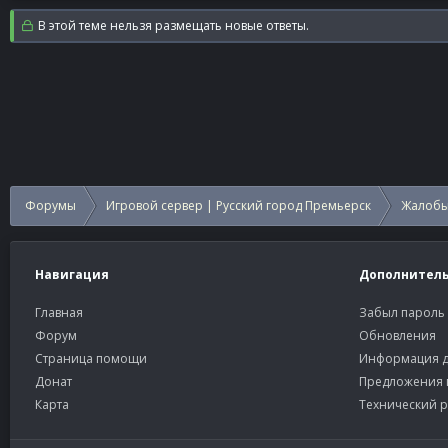
В этой теме нельзя размещать новые ответы.
Форумы
Игровой сервер | Русский город Премьерск
Жалобы
Навигация
Дополнител
Главная
Забыл пароль
Форум
Обновления
Страница помощи
Информация д
Донат
Предложения 
Карта
Технический р