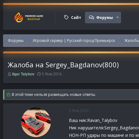
Сайт
Форумы
Форумы
Игровой сервер | Русский город Премьерск
Жалобы
Жалоба на Sergey_Bagdanov(800)
А
Д
5 Янв 2016
Ilgar Talybov
в
а
т
т
о
а
В этой теме нельзя размещать новые ответы.
р
н
т
а
е
ч
5 Янв 2016
м
а
ы
л
Ваш ник:Ravan_Talybov
а
Ник нарушителя:Sergey_Bagdano
НОН-РП удары по машине и по 