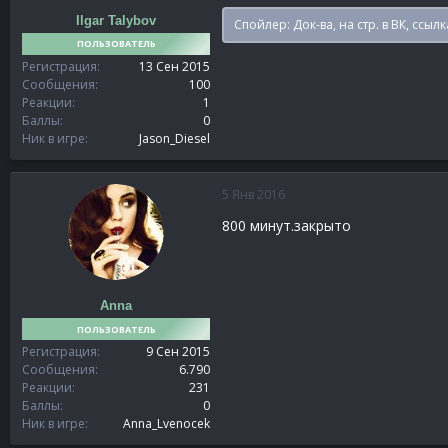
Ilgar Talybov
Спойлер:
Док-ва, на стр. в ВК, ссылк
ПОЛЬЗОВАТЕЛЬ
Регистрация
13 Сен 2015
Сообщения
100
Реакции
1
Баллы
0
Ник в игре
Jason_Diesel
5 Янв 2016
800 минут.закрыто
Anna
ПОЛЬЗОВАТЕЛЬ
Регистрация
9 Сен 2015
Сообщения
6.790
Реакции
231
Баллы
0
Ник в игре
Anna_Lvenocek