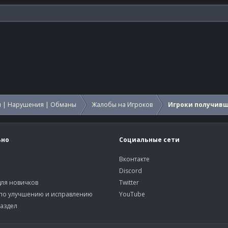
 | Нарушения | Обманы
Жалобы на Игроков
Игроки получив
ьно
Социальные сети
Вконтакте
Discord
ля новичков
Twitter
по улучшению и исправлению
YouTube
аздел