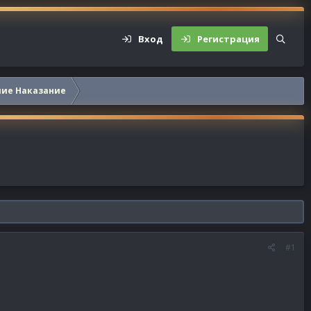
Вход
Регистрация
шие Наказание
#1