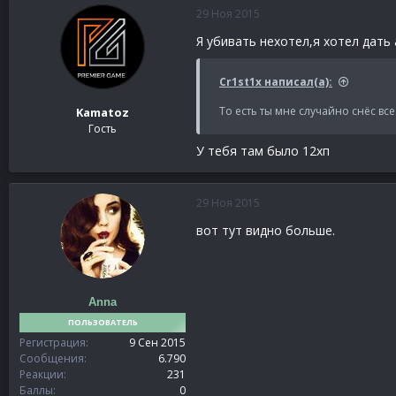
29 Ноя 2015
Я убивать нехотел,я хотел дать
Сr1st1x написал(а):
То есть ты мне случайно снёс все 
Kamatoz
Гость
У тебя там было 12хп
29 Ноя 2015
вот тут видно больше.
Anna
ПОЛЬЗОВАТЕЛЬ
Регистрация
9 Сен 2015
Сообщения
6.790
Реакции
231
Баллы
0