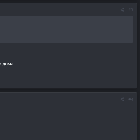
#3
и дома.
#4