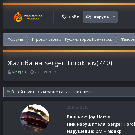
Сайт
Форумы
Форумы
Игровой сервер | Русский город Премьерск
Жалобы
Жалоба на Sergei_Torokhov(740)
А
Д
29 Ноя 2015
NiKe[ZD]
в
а
т
т
о
а
В этой теме нельзя размещать новые ответы.
р
н
т
а
е
ч
29 Ноя 2015
м
а
ы
л
Ваш ник: Jay_Harris
а
Ник нарушителя: Sergei_Toro
Нарушение: DM + NonRp