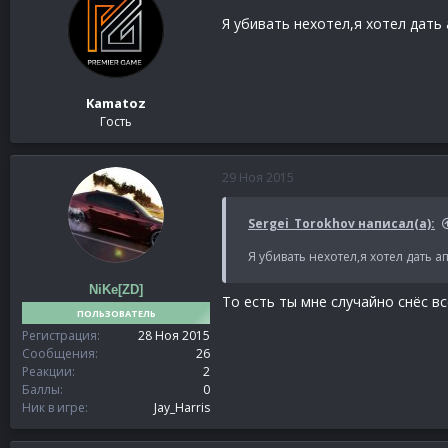
Я убивать нехотел,я хотел дать
Kamatoz
Гость
29 Ноя 2015
Sergei_Torokhov написал(а):
Я убивать нехотел,я хотел дать 
NiKe[ZD]
То есть ты мне случайно снёс все
ПОЛЬЗОВАТЕЛЬ
Регистрация
28 Ноя 2015
Сообщения
26
Реакции
2
Баллы
0
Ник в игре
Jay_Harris