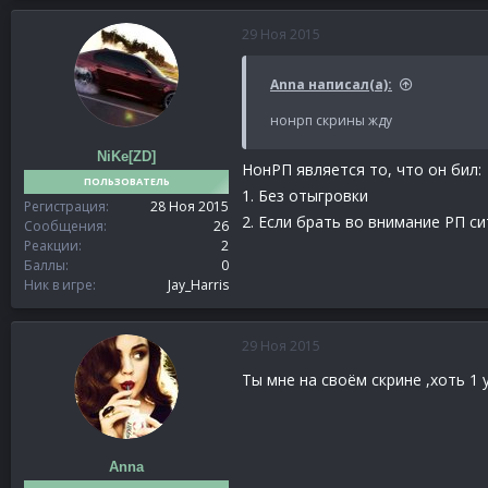
29 Ноя 2015
Anna написал(а):
нонрп скрины жду
NiKe[ZD]
НонРП является то, что он бил:
ПОЛЬЗОВАТЕЛЬ
1. Без отыгровки
Регистрация
28 Ноя 2015
2. Если брать во внимание РП с
Сообщения
26
Реакции
2
Баллы
0
Ник в игре
Jay_Harris
29 Ноя 2015
Ты мне на своём скрине ,хоть 1
Anna