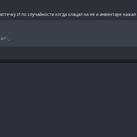
 аптечку.И по случайности когда клацал на её и инвентаре нажа
хп? -_-