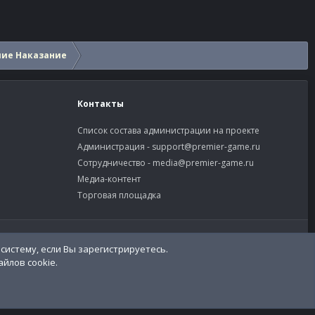
шие Наказание
Контакты
Список состава администрации на проекте
Администрация -
support@premier-game.ru
Сотрудничество -
media@premier-game.ru
Медиа-контент
Торговая площадка
словия и правила
Политика конфиденциальности
Помощь
R
S
S