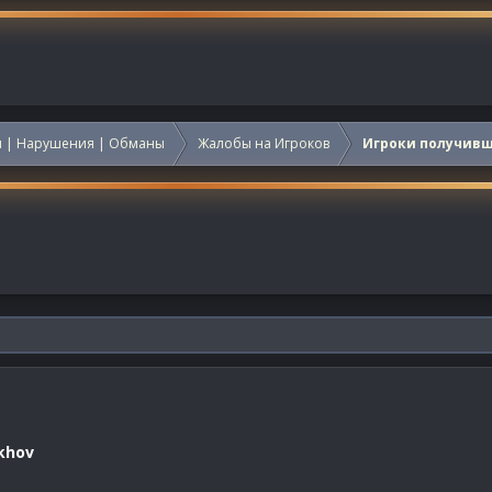
 | Нарушения | Обманы
Жалобы на Игроков
Игроки получив
khov