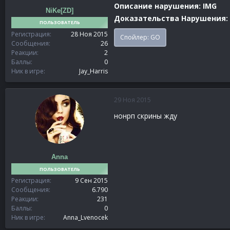
Описание нарушения: IMG
NiKe[ZD]
Доказательства Нарушения:
ПОЛЬЗОВАТЕЛЬ
Регистрация
28 Ноя 2015
Спойлер:
GO
Сообщения
26
Реакции
2
Баллы
0
Ник в игре
Jay_Harris
29 Ноя 2015
нонрп скрины жду
Anna
ПОЛЬЗОВАТЕЛЬ
Регистрация
9 Сен 2015
Сообщения
6.790
Реакции
231
Баллы
0
Ник в игре
Anna_Lvenocek