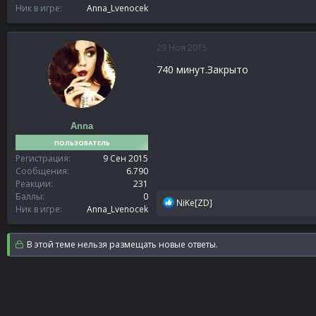
Ник в игре
Anna_Lvenocek
29 Ноя 2015
740 минут.Закрыто
Anna
ПОЛЬЗОВАТЕЛЬ
Регистрация
9 Сен 2015
Сообщения
6.790
Реакции
231
Баллы
0
Р
NiKe[ZD]
Ник в игре
Anna_Lvenocek
е
а
к
В этой теме нельзя размещать новые ответы.
ц
и
и
: