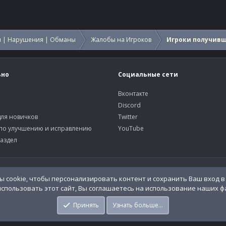
 | Нарушения | Обманы
Жалобы на Игроков
Игроки получив
ьно
Социальные сети
Вконтакте
Discord
ля новичков
Twitter
по улучшению и исправлению
YouTube
аздел
У
o.Info