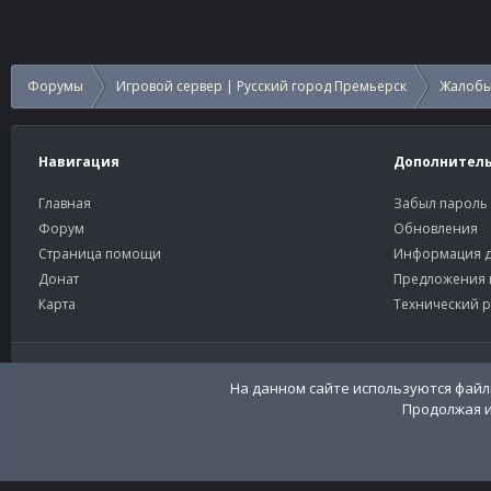
Форумы
Игровой сервер | Русский город Премьерск
Жалобы
Навигация
Дополнител
Главная
Забыл пароль
Форум
Обновления
Страница помощи
Информация д
Донат
Предложения 
Карта
Технический р
Старый тёмный
Russian (RU)
Community platform by XenForo®
© 2010-2026 XenForo Ltd
Перевод:
XenFor