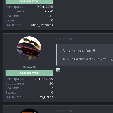
ПОЛЬЗОВАТЕЛЬ
Регистрация
9 Сен 2015
Сообщения
6.790
Реакции
231
Баллы
0
Ник в игре
Anna_Lvenocek
29 Ноя 2015
Anna написал(а):
Ты мне на своём скрине ,хоть 1 
NiKe[ZD]
-_-
ПОЛЬЗОВАТЕЛЬ
Регистрация
28 Ноя 2015
Сообщения
26
Реакции
2
Баллы
0
Ник в игре
Jay_Harris
29 Ноя 2015