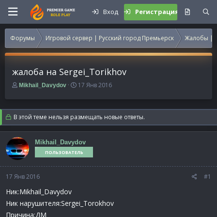
Вход
Регистрация
Форумы
Игровой сервер | Русский город Премьерск
Жалобы | 
жалоба на Sergei_Torikhov
А
Д
17 Янв 2016
Mikhail_Davydov
в
а
т
т
о
а
В этой теме нельзя размещать новые ответы.
р
н
т
а
е
ч
Mikhail_Davydov
м
а
ПОЛЬЗОВАТЕЛЬ
ы
л
а
17 Янв 2016
#1
Ник:Mikhail_Davydov
Ник нарушителя:Sergei_Torokhov
Причина:ДМ