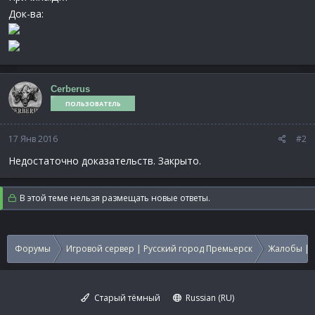
Док-ва:
Cerberus
ПОЛЬЗОВАТЕЛЬ
17 Янв 2016
#2
Недостаточно доказательств. Закрыто.
В этой теме нельзя размещать новые ответы.
Форумы
Игровой сервер | Русский город Премьерск
Жалобы | 
Старый тёмный
Russian (RU)