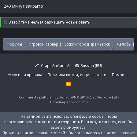
240 минут.закрыто
В этой теме нельзя размещать новые ответы.
Форумы
Игровой сервер | Русский город Премьерск
Жалобы | 
Старый тёмный
Russian (RU)
Условия и правила
Политика конфиденциальности
Помощь
R
S
S
Community platform by XenForo®
© 2010-2026 XenForo Ltd
Перевод:
XenForo.Info
На данном сайте используются файлы cookie, чтобы
персонализировать контент и сохранить Ваш вход в систему, если Вы
зарегистрируетесь.
Продолжая использовать этот сайт, Вы соглашаетесь на использование