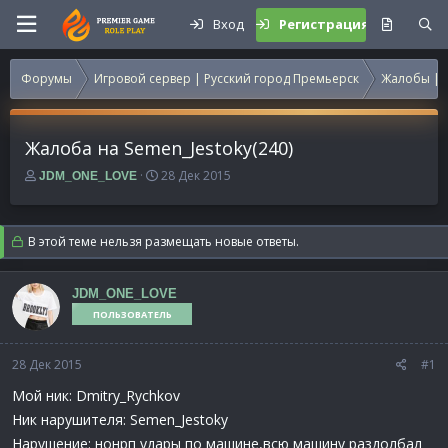
Вход
Регистрация
Форумы
Игровой сервер | Русский город Премьерск
Жалобы | 
Жалоба на Semen_Jestoky(240)
А
Д
28 Дек 2015
JDM_ONE_LOVE
в
а
т
т
о
а
В этой теме нельзя размещать новые ответы.
р
н
т
а
е
ч
JDM_ONE_LOVE
м
а
ПОЛЬЗОВАТЕЛЬ
ы
л
а
28 Дек 2015
#1
Мой ник: Dmitry_Rychkov
Ник нарушителя: Semen_Jestoky
Нарушение: нонрп удары по машине,всю машину раздолбал