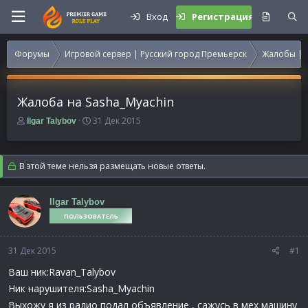
Вход
Регистрация
Форумы
Игровой сервер | Русский город Премьерск
Жалобы | 
Жалоба на Sasha_Myachin
А
Д
31 Дек 2015
Ilgar Talybov
в
а
т
т
о
а
В этой теме нельзя размещать новые ответы.
р
н
т
а
е
ч
Ilgar Talybov
м
а
ПОЛЬЗОВАТЕЛЬ
ы
л
а
31 Дек 2015
#1
Ваш ник:Ravan_Talybov
Ник нарушителя:Sasha_Myachin
Выхожу я из радио подал объявление , сажусь в мех машину