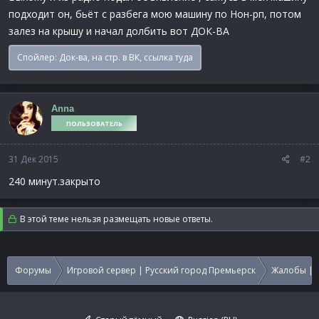
подходит он, бьёт с разбега мою машину по Нон-рп, потом
залез на крышу и начал долбить вот ДОК-ВА
Спойлер:
Док-ва, на стр. в ВК, ссылка туда
Anna
ПОЛЬЗОВАТЕЛЬ
31 Дек 2015
#2
240 минут.закрыто
В этой теме нельзя размещать новые ответы.
Форумы
Игровой сервер | Русский город Премьерск
Жалобы | 