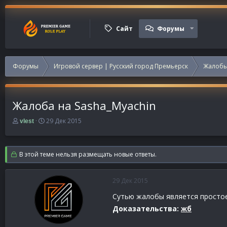
Сайт
Форумы
Форумы
Игровой сервер | Русский город Премьерск
Жалобы
Жалоба на Sasha_Myachin
А
Д
29 Дек 2015
vlest
в
а
т
т
о
а
В этой теме нельзя размещать новые ответы.
р
н
т
а
е
ч
29 Дек 2015
м
а
ы
л
Сутью жалобы является простое
а
Доказательства:
жб