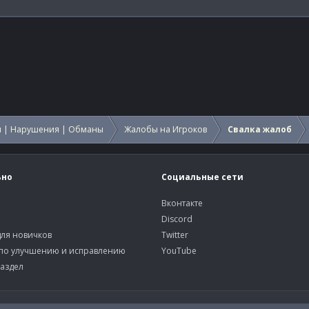
 | Нарушения | Обманы
Жалобы на Игроков
Свалка жалоб
ьно
Социальные сети
Вконтакте
Discord
ля новичков
Twitter
по улучшению и исправлению
YouTube
аздел