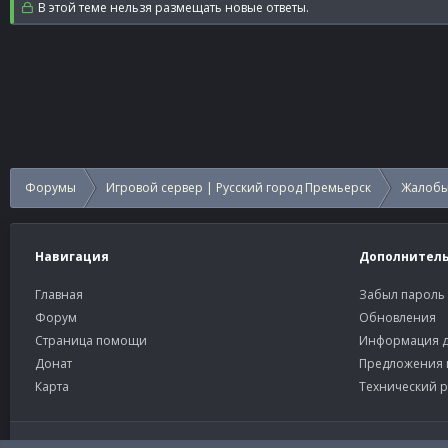
В этой теме нельзя размещать новые ответы.
Форумы
Игровой сервер | Русский город Премьерск
Жалобы
Навигация
Дополнител
Главная
Забыл пароль
Форум
Обновления
Страница помощи
Информация д
Донат
Предложения 
Карта
Технический р