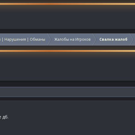
 | Нарушения | Обманы
Жалобы на Игроков
Свалка жалоб
 дб.