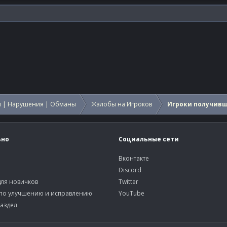
 | Нарушения | Обманы
Жалобы на Игроков
Игроки получив
ьно
Социальные сети
Вконтакте
Discord
ля новичков
Twitter
по улучшению и исправлению
YouTube
аздел