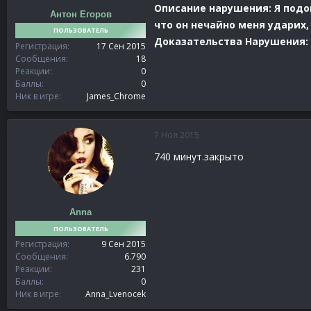
Описание нарушения: Я подо
Антон Егоров
что он нечайно меня ударих,
ПОЛЬЗОВАТЕЛЬ
Доказательства Нарушения:
Регистрация
17 Сен 2015
Сообщения
18
Реакции
0
Баллы
0
Ник в игре
James_Chrome
7 Ноя 2015
740 минут.закрыто
Anna
ПОЛЬЗОВАТЕЛЬ
Регистрация
9 Сен 2015
Сообщения
6.790
Реакции
231
Баллы
0
Ник в игре
Anna_Lvenocek