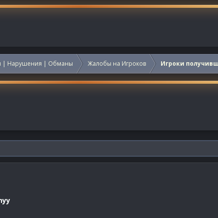
 | Нарушения | Обманы
Жалобы на Игроков
Игроки получив
nyy