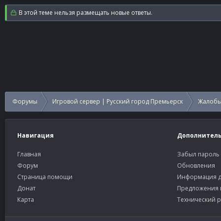
В этой теме нельзя размещать новые ответы.
Форумы
Игровой сервер | Русский город Премьерск
Жалобы
Навигация
Дополнител
Главная
Забыл пароль
Форум
Обновления
Страница помощи
Информация д
Донат
Предложения 
Карта
Технический р