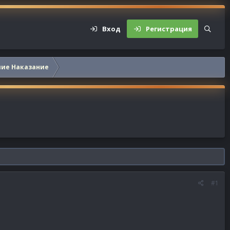
Вход
Регистрация
шие Наказание
#1