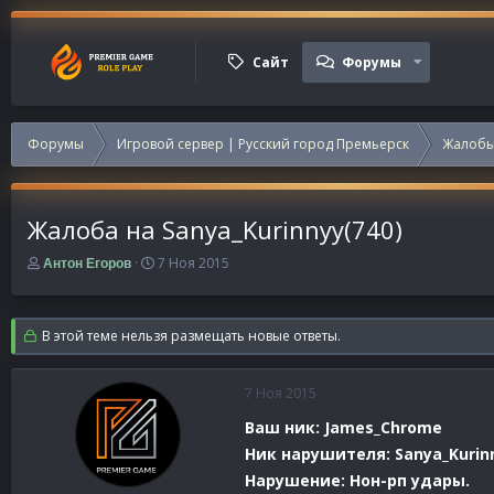
Сайт
Форумы
Форумы
Игровой сервер | Русский город Премьерск
Жалобы
Жалоба на Sanya_Kurinnyy(740)
А
Д
7 Ноя 2015
Антон Егоров
в
а
т
т
о
а
В этой теме нельзя размещать новые ответы.
р
н
т
а
е
ч
7 Ноя 2015
м
а
ы
л
Ваш ник: James_Chrome
а
Ник нарушителя: Sanya_Kurin
Нарушение: Нон-рп удары.