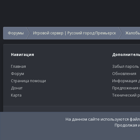
Форумы
Игровой сервер | Русский город Премьерск
Жалобы
Навигация
Дополнител
Главная
Забыл пароль
Форум
Обновления
Страница помощи
Информация д
Донат
Предложения 
Карта
Технический р
Старый тёмный
Russian (RU)
На данном сайте используются файлы
Продолжая и
Community platform by XenForo®
© 2010-2026 XenForo Ltd
Перевод:
XenFor