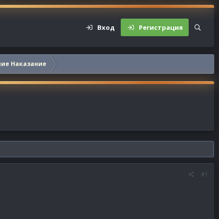
Вход
Регистрация
шие Наказание
#1