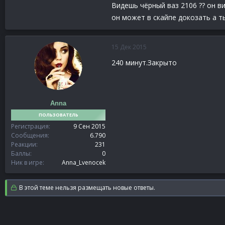
Видешь чёрный ваз 2106 ?? он вид
он может в скайпе докозать а т
15 Дек 2015
240 минут.Закрыто
Anna
ПОЛЬЗОВАТЕЛЬ
Регистрация
9 Сен 2015
Сообщения
6.790
Реакции
231
Баллы
0
Ник в игре
Anna_Lvenocek
В этой теме нельзя размещать новые ответы.