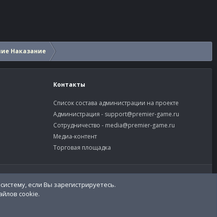
шие Наказание
Контакты
Список состава администрации на проекте
Администрация -
support@premier-game.ru
Сотрудничество -
media@premier-game.ru
Медиа-контент
Торговая площадка
словия и правила
Политика конфиденциальности
Помощь
систему, если Вы зарегистрируетесь.
R
S
йлов cookie.
S