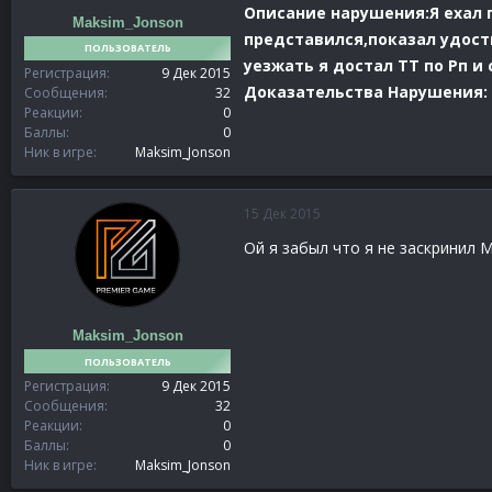
Описание нарушения:Я ехал п
Maksim_Jonson
представился,показал удост
ПОЛЬЗОВАТЕЛЬ
уезжать я достал ТТ по Рп и
Регистрация
9 Дек 2015
Доказательства Нарушения:
Сообщения
32
Реакции
0
Баллы
0
Ник в игре
Maksim_Jonson
15 Дек 2015
Ой я забыл что я не заскринил 
Maksim_Jonson
ПОЛЬЗОВАТЕЛЬ
Регистрация
9 Дек 2015
Сообщения
32
Реакции
0
Баллы
0
Ник в игре
Maksim_Jonson