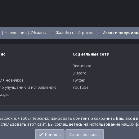
 | Нарушения | Обманы
Жалобы на Игроков
Игроки получив
ьно
Социальные сети
Вконтакте
Discord
ля новичков
Twitter
по улучшению и исправлению
YouTube
аздел
У
 cookie, чтобы персонализировать контент и сохранить Ваш вход в 
спользовать этот сайт, Вы соглашаетесь на использование наших фа
o.Info
Принять
Узнать больше…