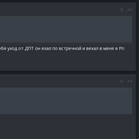
#3
ебя уход от ДПТ он ехал по встречной и вехал в меня я Рп
#4