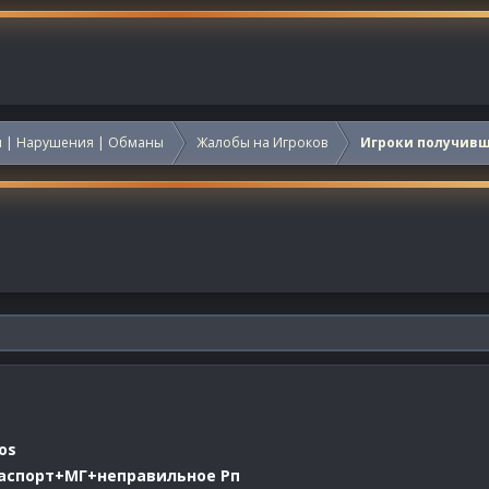
 | Нарушения | Обманы
Жалобы на Игроков
Игроки получив
os
паспорт+МГ+неправильное Рп