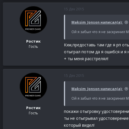
15 Дек 2015
Maksim_Jonson написал(а):
Ой я забыл что я не заскринил М
Ростик
Кхм,предоставь там где я рп оты
Гость
отыграл потом да я ошибся и я 
+ ты меня расстрелял!
15 Дек 2015
Maksim_Jonson написал(а):
Ой я забыл что я не заскринил М
Ростик
покажи отыгровку удостоверени
Гость
ты не отыгрывал удостоверение+
который видел!