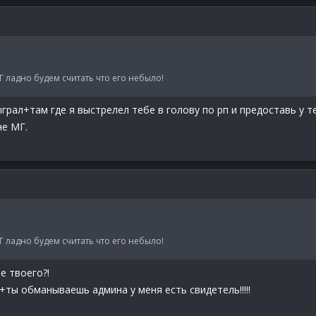
Г ладно будем считать что его небыло!
грал+там где я выстрелел тебе в голову по рп и предоставь у т
не МГ.
Г ладно будем считать что его небыло!
е твоего?!
ты обманываешь админа у меня есть свидетель!!!!!