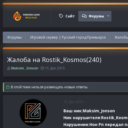
Сайт
Форумы
Форумы
Игровой сервер | Русский город Премьерск
Жалобы
Жалоба на Rostik_Kosmos(240)
А
Д
15 Дек 2015
Maksim_Jonson
в
а
т
т
о
а
В этой теме нельзя размещать новые ответы.
р
н
т
а
е
ч
15 Дек 2015
м
а
ы
л
Ваш ник:Maksim_Jonson
а
Ник нарушителя:Rostik_Kosm
Нарушение:Нон Рп передал 