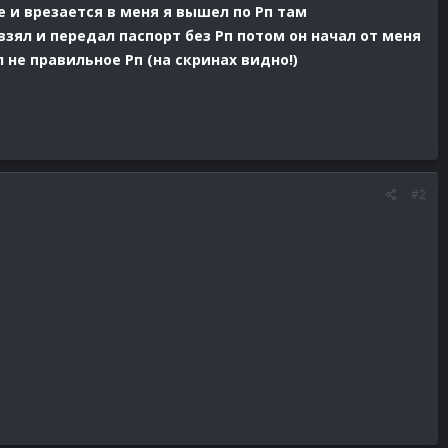
е и врезается в меня я вышел по Рп там
ял и передал паспорт без Рп потом он начал от меня
 не правильное Рп (на скринах видно!)
#2