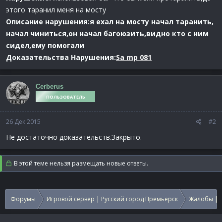
этого таранил меня на мосту
Описание нарушения:я ехал на мосту начал таранить,
начал чиниться,он начал багоюзить,видно кто с ним
сидел,ему помогали
Доказательства Нарушения:
Sa mp 081
Cerberus
ПОЛЬЗОВАТЕЛЬ
26 Дек 2015
#2
Не достаточно доказательств.Закрыто.
В этой теме нельзя размещать новые ответы.
Форумы
Игровой сервер | Русский город Премьерск
Жалобы | 