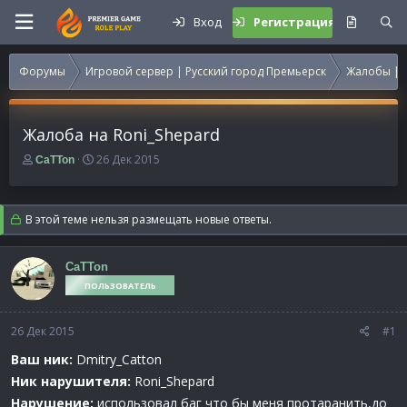
Вход
Регистрация
Форумы
Игровой сервер | Русский город Премьерск
Жалобы | 
Жалоба на Roni_Shepard
А
Д
26 Дек 2015
CaTTon
в
а
т
т
о
а
В этой теме нельзя размещать новые ответы.
р
н
т
а
е
ч
CaTTon
м
а
ПОЛЬЗОВАТЕЛЬ
ы
л
а
26 Дек 2015
#1
Ваш ник:
Dmitry_Catton
Ник нарушителя:
Roni_Shepard
Нарушение:
использовал баг что бы меня протаранить,до