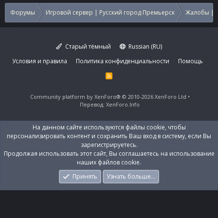
Форумы
Игровой сервер | Русский город Премьерск
Жалобы | 
Старый тёмный
Russian (RU)
Условия и правила
Политика конфиденциальности
Помощь
R
S
S
Community platform by XenForo®
© 2010-2026 XenForo Ltd
Перевод:
XenForo.Info
На данном сайте используются файлы cookie, чтобы
персонализировать контент и сохранить Ваш вход в систему, если Вы
зарегистрируетесь.
Продолжая использовать этот сайт, Вы соглашаетесь на использование
наших файлов cookie.
Принять
Узнать больше…