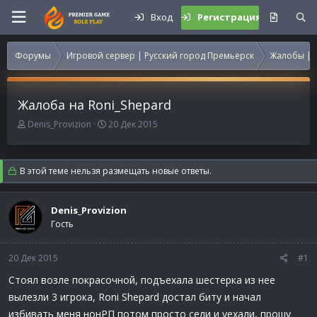
Вход
Регистрация
Форумы
Игровой сервер | Русский город Премьерск
Жалобы | 
Жалоба на Roni_Shepard
А
Д
Denis_Provizion
20 Дек 2015
в
а
т
т
о
а
В этой теме нельзя размещать новые ответы.
р
н
т
а
е
ч
Denis_Provizion
м
а
Гость
ы
л
а
20 Дек 2015
#1
Стоял возле покрасочной, подъехала шестерка из нее
вылезли 3 игрока, Roni Shepard достал биту и начал
избивать меня нонРП потом просто сели и уехали, прошу