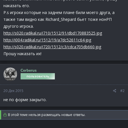
наказать его.
P.s игроки которые на заднем плане били моего друга, а
также там видно как Richard_Shepard бьет тоже нонРП
другого игрока.
http://s020.radikal.ru/i710/1512/91/dbd170883525.jpg
http://i004.radikal.ru/1512/19/a7dc52611c64.jpg
http://s020.radikal.ru/i720/1512/c3/cdca705db660.jpg
Прошу наказать их!
Cerberus
ПОЛЬЗОВАТЕЛЬ
20 Дек 2015
#2
не по форме закрыто.
В этой теме нельзя размещать новые ответы.