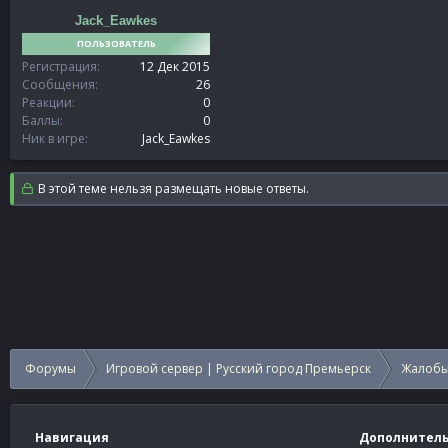
Jack_Eawkes
ПОЛЬЗОВАТЕЛЬ
Регистрация
12 Дек 2015
Сообщения
26
Реакции
0
Баллы
0
Ник в игре
Jack_Eawkes
В этой теме нельзя размещать новые ответы.
Форумы
Игровой сервер | Русский город Премьерск
Жалобы
Навигация
Дополнител