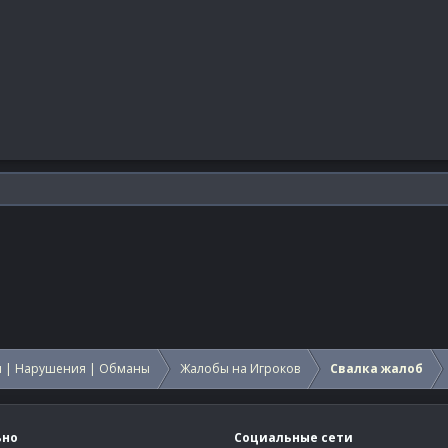
 | Нарушения | Обманы
Жалобы на Игроков
Свалка жалоб
ьно
Социальные сети