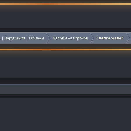
 | Нарушения | Обманы
Жалобы на Игроков
Свалка жалоб