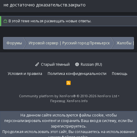
не достаточно доказательств.закрыто
В этой теме нельзя размещать новые ответы.
Форумы
Игровой сервер | Русский город Премьерск
Жалобы | 
Старый тёмный
Russian (RU)
Условия и правила
Политика конфиденциальности
Помощь
R
S
S
Community platform by XenForo®
© 2010-2026 XenForo Ltd
Перевод:
XenForo.Info
На данном сайте используются файлы cookie, чтобы
персонализировать контент и сохранить Ваш вход в систему, если Вы
зарегистрируетесь.
Продолжая использовать этот сайт, Вы соглашаетесь на использование