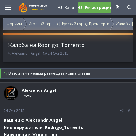
Вход
Регистрация
Форумы
Игровой сервер | Русский город Премьерск
Жалобы | 
Жалоба на Rodrigo_Torrento
А
Д
Aleksandr_Angel
24 Окт 2015
в
а
т
т
о
а
В этой теме нельзя размещать новые ответы.
р
н
т
а
е
ч
Aleksandr_Angel
м
а
Гость
ы
л
а
24 Окт 2015
#1
Ваш ник: Aleksandr_Angel
Ник нарушителя: Rodrigo_Torrento
Нарушение: Уход от рп.