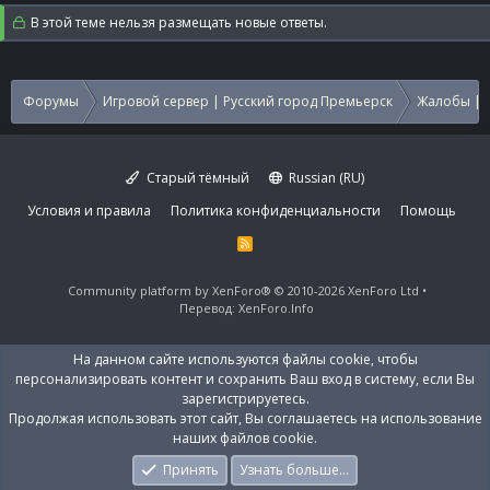
В этой теме нельзя размещать новые ответы.
Форумы
Игровой сервер | Русский город Премьерск
Жалобы | 
Старый тёмный
Russian (RU)
Условия и правила
Политика конфиденциальности
Помощь
R
S
S
Community platform by XenForo®
© 2010-2026 XenForo Ltd
Перевод:
XenForo.Info
На данном сайте используются файлы cookie, чтобы
персонализировать контент и сохранить Ваш вход в систему, если Вы
зарегистрируетесь.
Продолжая использовать этот сайт, Вы соглашаетесь на использование
наших файлов cookie.
Принять
Узнать больше…