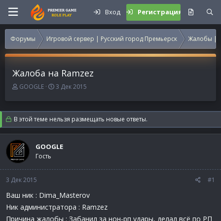
Вход
Регистрация
Форумы
Игровой сервер | Русский город Премьерск
Жалобы | 
Жалоба на Ramzez
А
Д
GOOGLE
3 Дек 2015
в
а
т
т
о
а
В этой теме нельзя размещать новые ответы.
р
н
т
а
е
ч
GOOGLE
м
а
Гость
ы
л
а
3 Дек 2015
#1
Ваш ник : Dima_Masterov
Ник администратора : Ramzez
Причина жалобы : Забанил за нон-рп удары, делал всё по РП