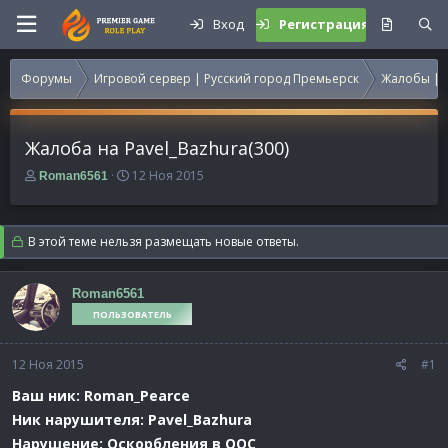
Вход
Регистрация
Форумы
Игровой сервер | Русский город Премьерск
Жалобы | 
Жалоба на Pavel_Bazhura(300)
А
Д
12 Ноя 2015
Roman6561
в
а
т
т
о
а
В этой теме нельзя размещать новые ответы.
р
н
т
а
е
ч
Roman6561
м
а
ПОЛЬЗОВАТЕЛЬ
ы
л
а
12 Ноя 2015
#1
Ваш ник: Roman_Pearce
Ник нарушителя: Pavel_Bazhura
Нарушение: Оскорбления в ООС