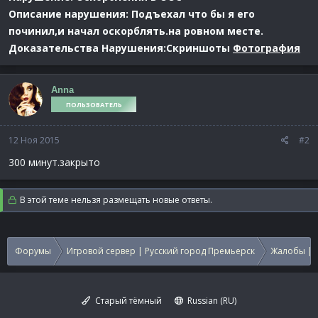
Описание нарушения: Подъехал что бы я его
починил,и начал оскорблять.на ровном месте.
Доказательства Нарушения:Скриншоты
Фотография
Anna
ПОЛЬЗОВАТЕЛЬ
12 Ноя 2015
#2
300 минут.закрыто
В этой теме нельзя размещать новые ответы.
Форумы
Игровой сервер | Русский город Премьерск
Жалобы | 
Старый тёмный
Russian (RU)