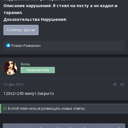
Описание нарушения: Я стоял на посту а он ездил и
таранил.
Доказательства Нарушения:
Спойлер:
Док-ва
Р
Роман Рахманин
е
а
к
Anna
ц
ПОЛЬЗОВАТЕЛЬ
и
и
:
13 Дек 2015
#2
120х2=240 минут.Закрыто
В этой теме нельзя размещать новые ответы.