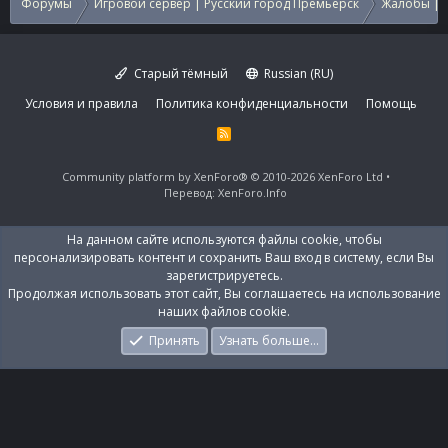
Форумы
Игровой сервер | Русский город Премьерск
Жалобы | 
Старый тёмный
Russian (RU)
Условия и правила
Политика конфиденциальности
Помощь
R
S
S
Community platform by XenForo®
© 2010-2026 XenForo Ltd
Перевод:
XenForo.Info
На данном сайте используются файлы cookie, чтобы
персонализировать контент и сохранить Ваш вход в систему, если Вы
зарегистрируетесь.
Продолжая использовать этот сайт, Вы соглашаетесь на использование
наших файлов cookie.
Принять
Узнать больше…