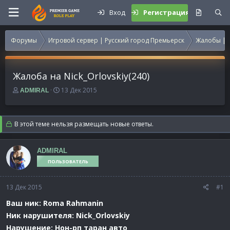
Вход
Регистрация
Форумы
Игровой сервер | Русский город Премьерск
Жалобы | 
Жалоба на Nick_Orlovskiy(240)
А
Д
13 Дек 2015
ADMIRAL
в
а
т
т
о
а
В этой теме нельзя размещать новые ответы.
р
н
т
а
е
ч
ADMIRAL
м
а
ПОЛЬЗОВАТЕЛЬ
ы
л
а
13 Дек 2015
#1
Ваш ник: Roma Rahmanin
Ник нарушителя: Nick_Orlovskiy
Нарушение: Нон-рп таран авто