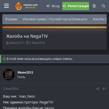
Вход
Регистрация
Форумы
Игровой сервер | Русский город Премьерск
Жалобы | 
Жалоба на NegaTIV
А
Д
Иван2212
2 Янв 2016
в
а
т
т
о
а
В этой теме нельзя размещать новые ответы.
р
н
т
а
е
ч
Иван2212
м
а
Гость
ы
л
а
2 Янв 2016
#1
Ваш ник : Ivan_Neoi
Ник администратора :NegaTIV
Причина жалобы бан не зачто.