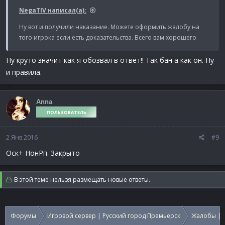
NegaTIV написал(а):
Ну вот и получили наказание. Можете оформить жалобу на
того игрока если есть доказательства. Всего вам хорошего
Ну круто значит как я обозвал в ответ!! Так бан а как он. Ну
и правила.
Anna
ПОЛЬЗОВАТЕЛЬ
2 Янв 2016
#9
Оск+ НонРп. Закрыто
В этой теме нельзя размещать новые ответы.
Форумы
Игровой сервер | Русский город Премьерск
Жалобы | 