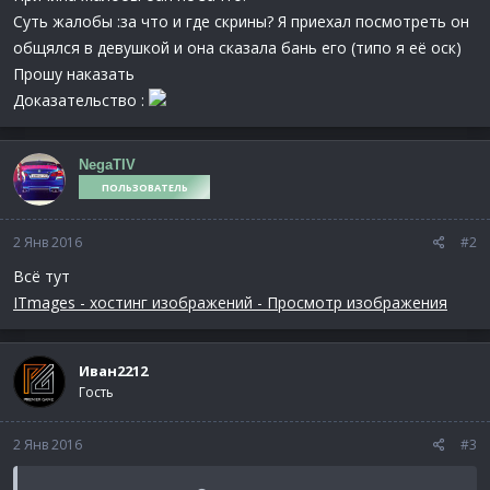
Суть жалобы :за что и где скрины? Я приехал посмотреть он
общялся в девушкой и она сказала бань его (типо я её оск)
Прошу наказать
Доказательство :
NegaTIV
ПОЛЬЗОВАТЕЛЬ
2 Янв 2016
#2
Всё тут
ITmages - хостинг изображений - Просмотр изображения
Иван2212
Гость
2 Янв 2016
#3