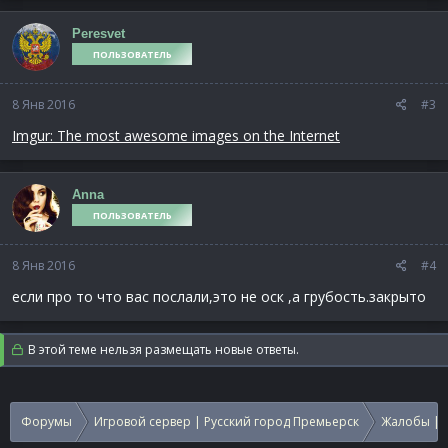
Peresvet
ПОЛЬЗОВАТЕЛЬ
8 Янв 2016
#3
Imgur: The most awesome images on the Internet
Anna
ПОЛЬЗОВАТЕЛЬ
8 Янв 2016
#4
если про то что вас послали,это не оск ,а грубость.закрыто
В этой теме нельзя размещать новые ответы.
Форумы
Игровой сервер | Русский город Премьерск
Жалобы | 