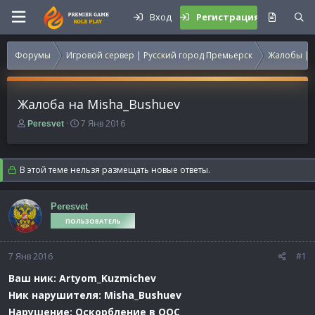
Вход
Регистрация
Форумы
Игровой сервер | Русский город Премьерск
Жалобы | 
Жалоба на Misha_Bushuev
А
Д
7 Янв 2016
Peresvet
в
а
т
т
о
а
В этой теме нельзя размещать новые ответы.
р
н
т
а
е
ч
Peresvet
м
а
ПОЛЬЗОВАТЕЛЬ
ы
л
а
7 Янв 2016
#1
Ваш ник: Artyom_Kuzmichev
Ник нарушителя: Misha_Bushuev
Нарушение: Оскорбление в ООС