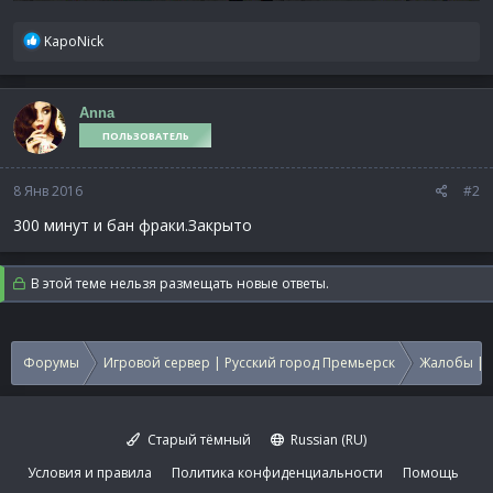
Р
KapoNick
е
а
к
Anna
ц
ПОЛЬЗОВАТЕЛЬ
и
и
:
8 Янв 2016
#2
300 минут и бан фраки.Закрыто
В этой теме нельзя размещать новые ответы.
Форумы
Игровой сервер | Русский город Премьерск
Жалобы | 
Старый тёмный
Russian (RU)
Условия и правила
Политика конфиденциальности
Помощь