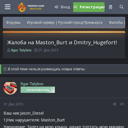
Вход
Регистрация
Форумы
Игровой сервер | Русский город Премьерск
Жалобы | 
Жалоба на Maston_Burt и Dmitry_Hugefort!
А
Д
31 Дек 2015
Ilgar Talybov
в
а
т
т
о
а
В этой теме нельзя размещать новые ответы.
р
н
т
а
е
ч
Ilgar Talybov
м
а
ПОЛЬЗОВАТЕЛЬ
ы
л
а
31 Дек 2015
#1
Ваш ник:Jason_Diesel
1)Ник нарушителя: Maston_Burt
Нарушение: Залез на мою крышу, начал топтать мою машину