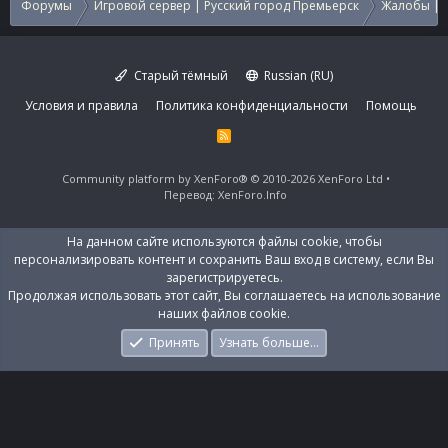
Форумы
Игровой сервер | Русский город Премьерск
Жалобы | 
Старый тёмный
Russian (RU)
Условия и правила
Политика конфиденциальности
Помощь
R
S
S
Community platform by XenForo®
© 2010-2026 XenForo Ltd
Перевод:
XenForo.Info
На данном сайте используются файлы cookie, чтобы
персонализировать контент и сохранить Ваш вход в систему, если Вы
зарегистрируетесь.
Продолжая использовать этот сайт, Вы соглашаетесь на использование
наших файлов cookie.
Принять
Узнать больше…