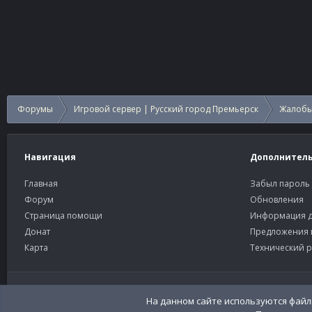
Форумы
Игровой сервер | Русский город Премьерск
Жалобы
Навигация
Дополнител
Главная
Забыл пароль
Форум
Обновления
Страница помощи
Информация д
Донат
Предложения 
Карта
Технический р
Старый тёмный
Russian (RU)
На данном сайте используются файлы