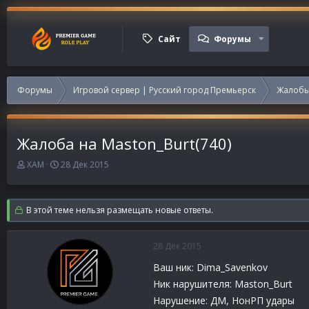
Сайт
Форумы
Форумы
Игровой сервер | Русский город Премьерск
Жалобы
Жалоба на Maston_Burt(740)
А
Д
XAM
28 Дек 2015
в
а
т
т
о
а
В этой теме нельзя размещать новые ответы.
р
н
т
а
е
ч
28 Дек 2015
м
а
ы
л
Ваш ник: Dima_Savenkov
а
Ник нарушителя: Maston_Burt
Нарушение: ДМ, НонРП удары