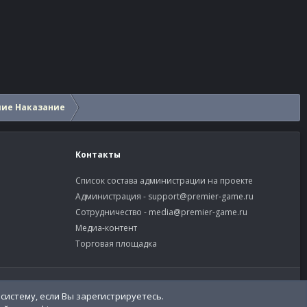
шие Наказание
Контакты
Список состава администрации на проекте
Администрация -
support@premier-game.ru
Сотрудничество -
media@premier-game.ru
Медиа-контент
Торговая площадка
словия и правила
Политика конфиденциальности
Помощь
систему, если Вы зарегистрируетесь.
R
S