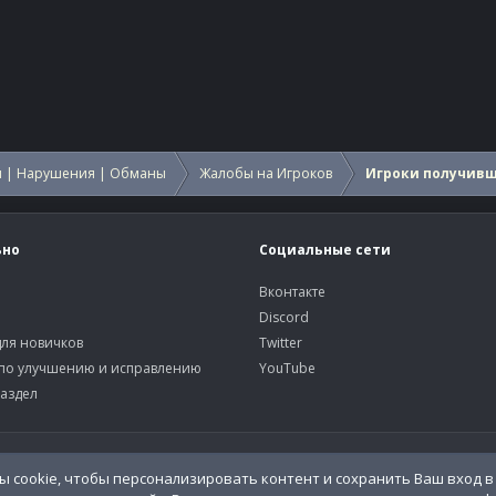
 | Нарушения | Обманы
Жалобы на Игроков
Игроки получив
ьно
Социальные сети
Вконтакте
Discord
ля новичков
Twitter
по улучшению и исправлению
YouTube
аздел
У
 cookie, чтобы персонализировать контент и сохранить Ваш вход в 