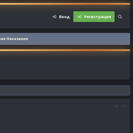
Вход
Регистрация
шие Наказание
#1