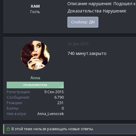
Описание нарушения: Подошел к 
XAM
Доказательства Нарушения:
Гость
Спойлер:
ДМ
28 Дек 2015
740 минут.закрыто
Anna
ПОЛЬЗОВАТЕЛЬ
Регистрация
9 Сен 2015
Сообщения
6.790
Реакции
231
Баллы
0
Ник в игре
Anna_Lvenocek
В этой теме нельзя размещать новые ответы.