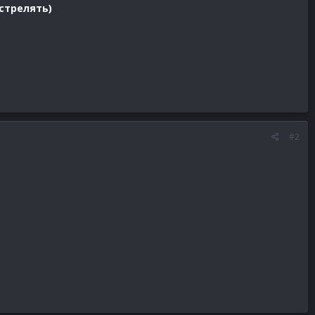
стрелять)
#2