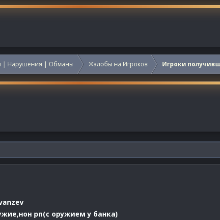
 | Нарушения | Обманы
Жалобы на Игроков
Игроки получив
vanzev
жие,нон рп(с оружием у банка)