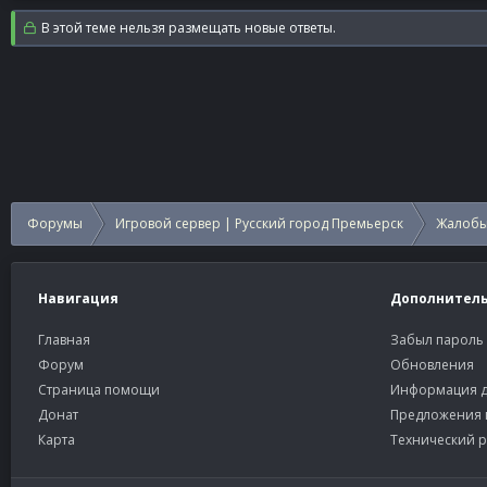
В этой теме нельзя размещать новые ответы.
Форумы
Игровой сервер | Русский город Премьерск
Жалобы
Навигация
Дополнител
Главная
Забыл пароль
Форум
Обновления
Страница помощи
Информация д
Донат
Предложения 
Карта
Технический р