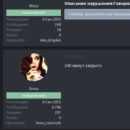
Описание нарушения:Говорил
Wass
ПОЛЬЗОВАТЕЛЬ
Спойлер:
Доказательства Нарушен
Регистрация
9 Сен 2015
Сообщения
249
Реакции
18
Баллы
0
Ник в игре
Alex_Krupkin
2 Ноя 2015
240 минут.закрыто
Anna
ПОЛЬЗОВАТЕЛЬ
Регистрация
9 Сен 2015
Сообщения
6.790
Реакции
231
Баллы
0
Ник в игре
Anna_Lvenocek