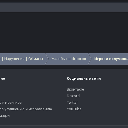
 | Нарушения | Обманы
Жалобы на Игроков
Игроки получив
ьно
Социальные сети
Вконтакте
Discord
ля новичков
Twitter
по улучшению и исправлению
YouTube
аздел