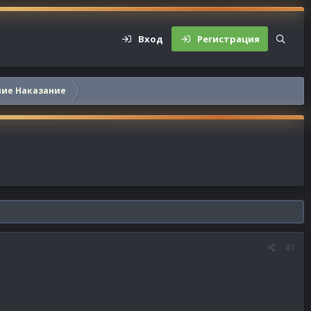
Вход
Регистрация
шие Наказание
#1