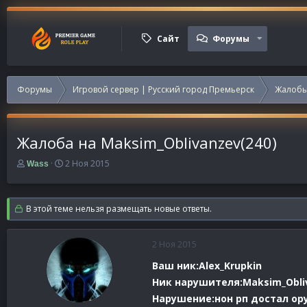
Сайт
Форумы
Форумы
Игровой сервер | Русский город Премьерск
Жалобы
Жалоба на Maksim_Oblivanzev(240)
А
Д
2 Ноя 2015
Wass
в
а
т
т
о
а
В этой теме нельзя размещать новые ответы.
р
н
т
а
е
ч
2 Ноя 2015
м
а
ы
л
Ваш ник:Alex_Krupkin
а
Ник нарушителя:Maksim_Obli
Нарушение:нон рп достал ору