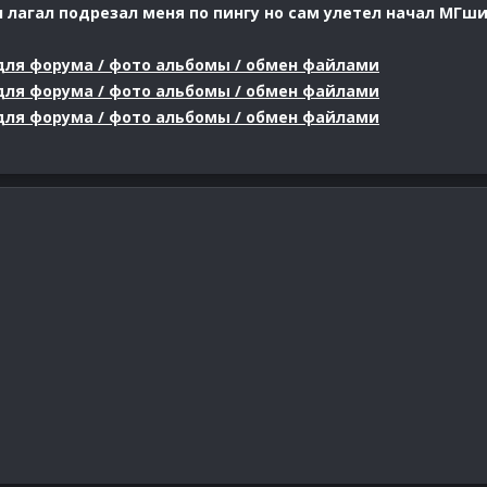
 лагал подрезал меня по пингу но сам улетел начал МГш
у для форума / фото альбомы / обмен файлами
у для форума / фото альбомы / обмен файлами
у для форума / фото альбомы / обмен файлами
о