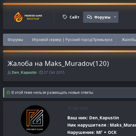
Сайт
Форумы
Форумы
Игровой сервер | Русский город Премьерск
Жалобы
Жалоба на Maks_Muradov(120)
А
Д
27 Окт 2015
Den_Kapustin
в
а
т
т
о
а
В этой теме нельзя размещать новые ответы.
р
н
т
а
е
ч
27 Окт 2015
м
а
ы
л
Ваш ник: Den_Kapustin
а
Ник нарушителя : Maks_Mura
Нарушение: МГ + ОСК