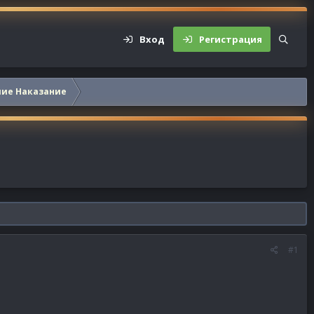
Вход
Регистрация
шие Наказание
#1