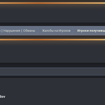
 | Нарушения | Обманы
Жалобы на Игроков
Игроки получив
dov