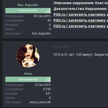
Описание нарушения: Ехал он
Den_Kapustin
Доказательства Нарушения:
ПОЛЬЗОВАТЕЛЬ
PiXS.ru / загрузить картинк
Регистрация
30 Сен 2015
PiXS.ru / загрузить картинк
Сообщения
40
Реакции
0
PiXS.ru / загрузить картинк
Баллы
0
Ник в игре
Den_Kapustin
27 Окт 2015
ОСК в IC чат. 120 минут. Закрыт
Anna
ПОЛЬЗОВАТЕЛЬ
Регистрация
9 Сен 2015
Сообщения
6.790
Реакции
231
Баллы
0
Ник в игре
Anna_Lvenocek