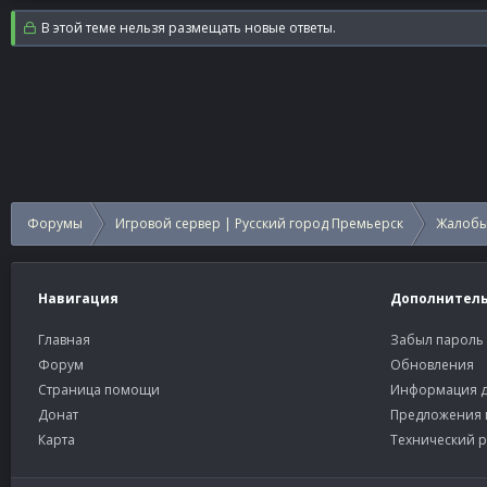
В этой теме нельзя размещать новые ответы.
Форумы
Игровой сервер | Русский город Премьерск
Жалобы
Навигация
Дополнител
Главная
Забыл пароль
Форум
Обновления
Страница помощи
Информация д
Донат
Предложения 
Карта
Технический р