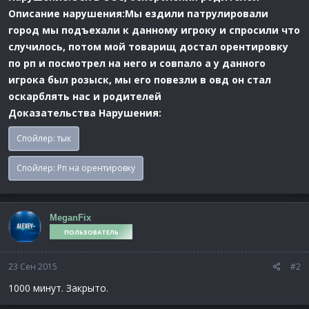
Описание нарушения:Мы ездили патрулировали
город мы подъехали к данному игроку и спросили что
случилось, потом мой товарищ достал орентировку
по рп и посмотрел на него и совпало а у данного
игрока был розыск, мы его повезли в овд он стал
оскарблять нас и родителей
Доказательства Нарушения:
Спойлер:
тык
Спойлер:
Рп на орентировку
MeganFix
ПОЛЬЗОВАТЕЛЬ
23 Сен 2015
#2
1000 минут. Закрыто.