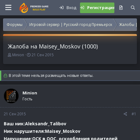
Вход
Регистрация
Форумы
Игровой сервер | Русский город Премьерск
Жалобы | 
Жалоба на Maisey_Moskov (1000)
А
Д
Minion
21 Сен 2015
в
а
т
т
о
а
В этой теме нельзя размещать новые ответы.
р
н
т
а
е
ч
Minion
м
а
Гость
ы
л
а
21 Сен 2015
#1
Ваш ник:Aleksandr_Talibov
Ник нарушителя:Maisey_Moskov
Нарушение:ОСК в ООС, оскорбления родителей