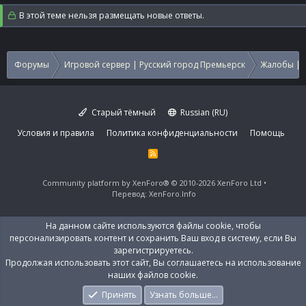
В этой теме нельзя размещать новые ответы.
Форумы
Игровой сервер | Русский город Премьерск
Жалобы | 
Старый тёмный
Russian (RU)
Условия и правила
Политика конфиденциальности
Помощь
R
S
S
Community platform by XenForo®
© 2010-2026 XenForo Ltd
Перевод:
XenForo.Info
На данном сайте используются файлы cookie, чтобы
персонализировать контент и сохранить Ваш вход в систему, если Вы
зарегистрируетесь.
Продолжая использовать этот сайт, Вы соглашаетесь на использование
наших файлов cookie.
Принять
Узнать больше…