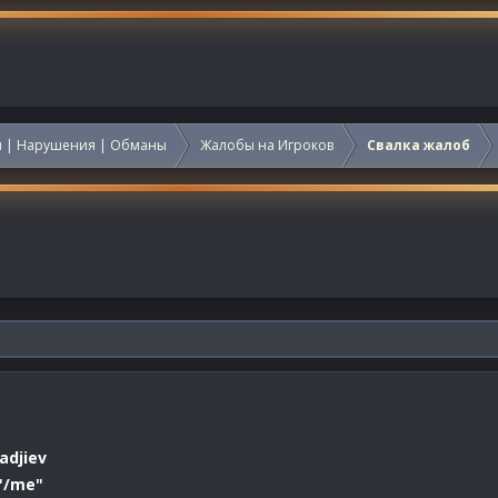
 | Нарушения | Обманы
Жалобы на Игроков
Свалка жалоб
djiev
"/me"