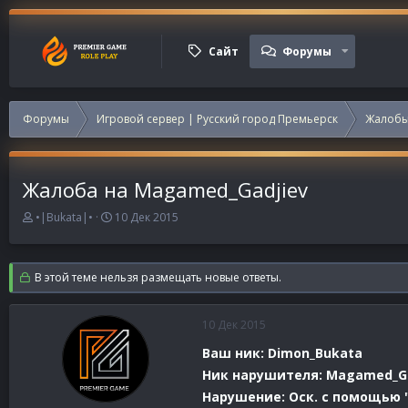
Сайт
Форумы
Форумы
Игровой сервер | Русский город Премьерск
Жалобы
Жалоба на Magamed_Gadjiev
А
Д
•|Bukata|•
10 Дек 2015
в
а
т
т
о
а
В этой теме нельзя размещать новые ответы.
р
н
т
а
е
ч
10 Дек 2015
м
а
ы
л
Ваш ник: Dimon_Bukata
а
Ник нарушителя: Magamed_Ga
Нарушение: Оск. с помощью 