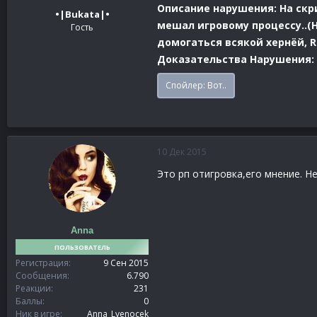
Описание нарушения:
На скр
•|Bukata|•
мешал игровому процессу..(Н
Гость
домогаться всякой хернёй, R
Доказательства Нарушения:
Спойлер:
Вот..
10 Дек 2015
Это рп отигровка,его мнение. 
Anna
ПОЛЬЗОВАТЕЛЬ
Регистрация
9 Сен 2015
Сообщения
6.790
Реакции
231
Баллы
0
Ник в игре
Anna_Lvenocek