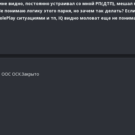
ине видно, постоянно устраивал со мной РП(ДТП), мешал
е понимаю логику этого парня, но зачем так делать? Если
olePlay ситуациями и тп, IQ видно моловат еще не понима
Не ООС ОСК.Закрыто