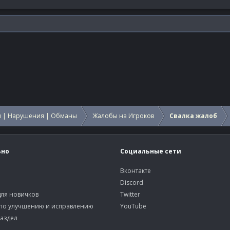
 | Нарушения | Обманы
Жалобы на Игроков
Свалка жалоб
ьно
Социальные сети
Вконтакте
Discord
ля новичков
Twitter
по улучшению и исправлению
YouTube
аздел