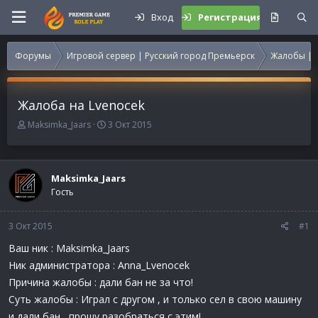
Вход
Регистрация
Форумы
Игровой сервер | Русский город Премьерск
Жалобы | 
Жалоба на Lvenocek
А
Д
Maksimka_Jaars
3 Окт 2015
в
а
т
т
о
а
р
н
Maksimka_Jaars
т
а
Гость
е
ч
м
а
3 Окт 2015
ы
л
#1
а
Ваш ник : Maksimka_Jaars
Ник администратора : Anna_Lvenocek
Причина жалобы : дали бан не за что!
Суть жалобы : Играл с другом , и только сел в свою машину
и дали бан , прошу разобраться с этим!