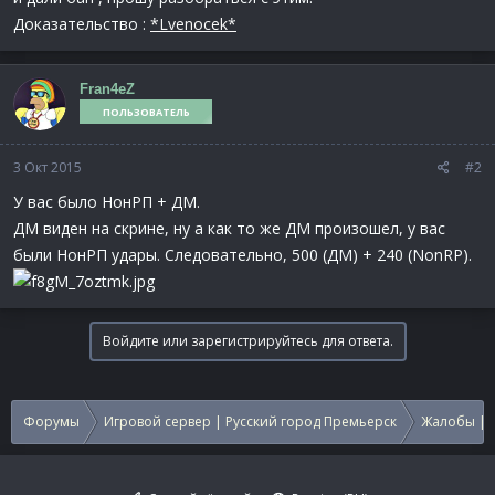
Доказательство :
*Lvenocek*
Fran4eZ
ПОЛЬЗОВАТЕЛЬ
3 Окт 2015
#2
У вас было НонРП + ДМ.
ДМ виден на скрине, ну а как то же ДМ произошел, у вас
были НонРП удары. Следовательно, 500 (ДМ) + 240 (NonRP).
Войдите или зарегистрируйтесь для ответа.
Форумы
Игровой сервер | Русский город Премьерск
Жалобы | 