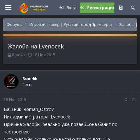
Вход
Регистрация
Форумы
Игровой сервер | Русский город Премьерск
Жалобы | 
Жалоба на Lvenocek
А
Д
Rom4ik
18 Ноя 2015
в
а
т
т
о
а
р
н
Rom4ik
т
а
Гость
е
ч
м
а
18 Ноя 2015
ы
л
#1
а
Ваш ник :Roman_Ostrov
Ник администратора :Lvenocek
Причина жалобы :реально уже позаеб...она банит по
настроению
Суть жалобы :сколько уже играю только вот ЭТА