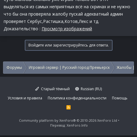
выделяться из самых неприятных всё на скринах и не нужно
что бы она проверяла жалобу пускай адекватный админ
проверяет Сербус,Растишка,Котов,Лекс и тд.
Доказательство :
Просмотр изображений
Войдите или зарегистрируйтесь для ответа.
Форумы
Игровой сервер | Русский город Премьерск
Жалобы | 
Старый тёмный
Russian (RU)
Условия и правила
Политика конфиденциальности
Помощь
R
S
S
Community platform by XenForo®
© 2010-2026 XenForo Ltd
Перевод:
XenForo.Info