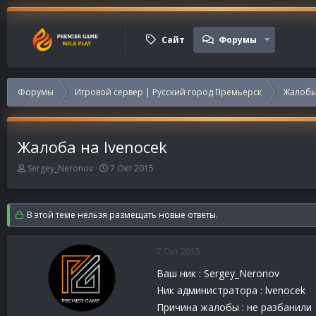
Сайт
Форумы
Форумы
Игровой сервер | Русский город Премьерск
Жалобы
Жалоба на lvenocek
А
Д
Sergey_Neronov
7 Окт 2015
в
а
т
т
о
а
В этой теме нельзя размещать новые ответы.
р
н
т
а
е
ч
7 Окт 2015
м
а
ы
л
Ваш ник : Sergey_Neronov
а
Ник администратора : lvenocek
Причина жалобы : не разбанили