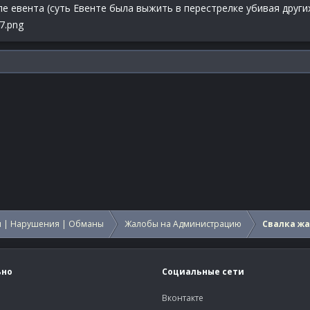
ле евента (суть Евенте была выжить в перестрелке убивая други
 | Нарушения | Обманы
Жалобы на Администрацию
Свалка ж
ьно
Социальные сети
Вконтакте