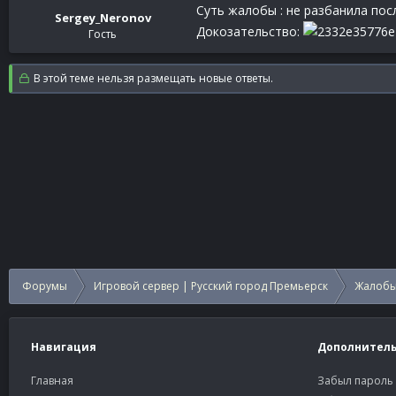
Суть жалобы : не разбанила пос
Sergey_Neronov
Докозательство:
Гость
В этой теме нельзя размещать новые ответы.
Форумы
Игровой сервер | Русский город Премьерск
Жалобы
Навигация
Дополнител
Главная
Забыл пароль