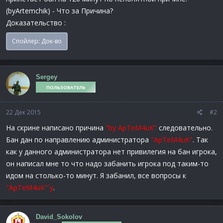
(byArtemchik) - Что за Причина?
Доказательство :
Спойлер:
Док-во
Sergey
ПОЛЬЗОВАТЕЛЬ
22 Дек 2015
#2
На скрине написано причина
"by ApTeM4uK"
следовательно.
Бан дан по направлению администратора
"ApTeM4uK"
. Так
как у данного администратора нет привилегия на бан игрока,
он написал мне то что надо забанить игрока под таким-то
идом на столько-то минут. Я забанил, все вопросы к
"ApTeM4uK"`y
.
David_Sokolov