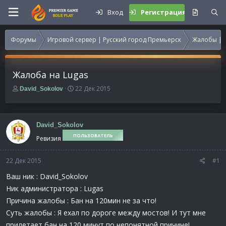
Вход
Регистрация
Форумы
Игровой сервер | Русский город Премьерск
Жалобы | 
Жалоба на Lugas
А
Д
22 Дек 2015
David_Sokolov
в
а
т
т
о
а
р
н
David_Sokolov
т
а
ПОЛЬЗОВАТЕЛЬ
Ревизия
е
ч
м
а
22 Дек 2015
ы
л
#1
а
Ваш ник : David_Sokolov
Ник администратора : Lugas
Причина жалобы : Бан на 120мин не за что!
Суть жалобы : Я ехал по дороге между мостов! И тут мне
прилетает бан на 120 минут по непонятной причине!