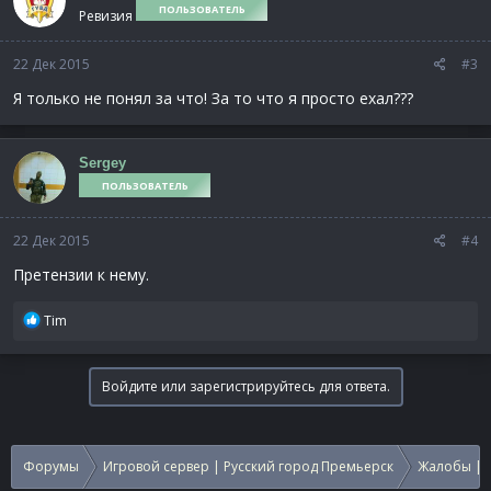
ПОЛЬЗОВАТЕЛЬ
Ревизия
22 Дек 2015
#3
Я только не понял за что! За то что я просто ехал???
Sergey
ПОЛЬЗОВАТЕЛЬ
22 Дек 2015
#4
Претензии к нему.
Р
Tim
е
а
к
Войдите или зарегистрируйтесь для ответа.
ц
и
и
:
Форумы
Игровой сервер | Русский город Премьерск
Жалобы | 