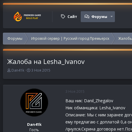
Сайт
Форумы
Форумы
Игровой сервер | Русский город Премьерск
Жалобы
Жалоба на Lesha_Ivanov
А
Д
Dan41k
3 Ноя 2015
в
а
т
т
о
а
р
н
3 Ноя 2015
т
а
Ваш ник: Danil_Zhegalov
е
ч
м
а
Ник обманщика: Lesha_Ivanov
ы
л
Описание: Мы с ним заранее дог
а
ему предлагаю с доплатой 0,а о
Dan41k
/qнулся.Скрина договора нет.По
Гость