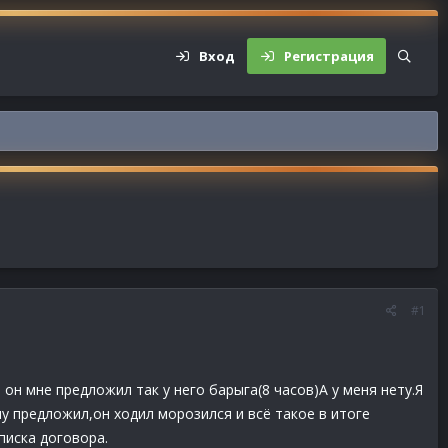
Вход
Регистрация
#1
он мне предложил так у него барыга(8 часов)А у меня нету.Я
му предложил,он ходил морозился и всё такое в итоге
писка договора.