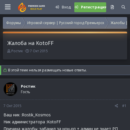
Вход
Регистрация
Форумы
Игровой сервер | Русский город Премьерск
Жалобы | 
Жалоба на KotoFF
А
Д
Ростик
7 Окт 2015
в
а
т
т
о
а
В этой теме нельзя размещать новые ответы.
р
н
т
а
е
ч
Ростик
м
а
Гость
ы
л
а
7 Окт 2015
#1
Ваш ник :Rostik_Kosmos
Ник администратора :KotoFF
Причина жалобы :забанил за нон-рп + админ не знает РП