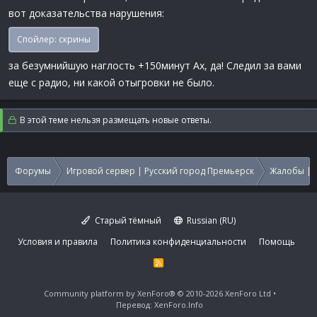
вот доказательства нарушения:
Спойлер:
скрины
за безумнийшую наглость +150минут Ах, да! Следил за вами
еще с радио, ни какой отыгровки не было.
В этой теме нельзя размещать новые ответы.
Форумы
Игровой сервер | Русский город Премьерск
Жалобы | 
Старый тёмный
Russian (RU)
Условия и правила
Политика конфиденциальности
Помощь
R
S
S
Community platform by XenForo®
© 2010-2026 XenForo Ltd
Перевод:
XenForo.Info