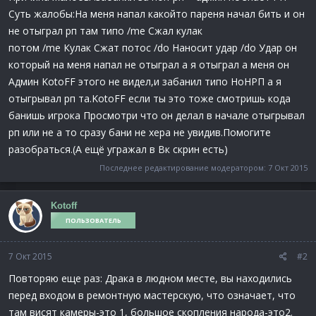
Суть жалобы:На меня напал какойто пареня начал бить и он
не отыграл рп там типо /me Сжал кулак
потом /me Кулак Сжат потос /do Наносит удар /do Удар он
который на меня напал не отыграл а я отыграл а меня он
Админ KotoFF этого не видел,и забанил типо НоНРП а я
отыгрывал рп та.KotoFF если ты это тоже смотришь кода
банишь игрока Просмотри что он делал в начале отыгрывал
рп или не а то сразу бани не хера не увидив.Помогите
разобраться.(А ещё угражал в Вк скрин есть)
Последнее редактирование модератором:
7 Окт 2015
Kotoff
ПОЛЬЗОВАТЕЛЬ
7 Окт 2015
#2
Повторяю еще раз: Драка в людном месте, вы находились
перед входом в ремонтную мастерскую, что означает, что
там висят камеры-это 1, большое скопления народа-это2.